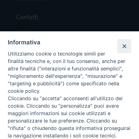
Contatti
Chi Siamo
Informativa
Redazione
Scrivici
Utilizziamo cookie o tecnologie simili per
finalità tecniche e, con il tuo consenso, anche per
altre finalità ("interazioni e funzionalità semplici",
"miglioramento dell'esperienza", "misurazione" e
"targeting e pubblicità") come specificato nella
cookie policy.
Copyright © 2019 - Tutti i diritti riservati - Vit
Cliccando su "accetta" acconsenti all'utilizzo dei
Trentina Editrice
cookie. Cliccando su "personalizza" puoi avere
maggiori informazioni sui cookie utilizzati e
Privacy Policy
personalizzare le tue preferenze. Cliccando su
Torna all'inizi
"rifiuta" o chiudendo questa informativa proseguirai
la navigazione installando i soli cookie tecnici.