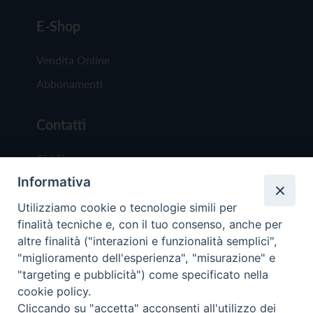
E-Shop
Vendita Online
Abbonamenti
Contatti
Chi Siamo
Informativa
Redazione
Scrivici
Utilizziamo cookie o tecnologie simili per
finalità tecniche e, con il tuo consenso, anche per
altre finalità ("interazioni e funzionalità semplici",
"miglioramento dell'esperienza", "misurazione" e
"targeting e pubblicità") come specificato nella
cookie policy.
Copyright © 2019 - Tutti i diritti riservati - Vit
Cliccando su "accetta" acconsenti all'utilizzo dei