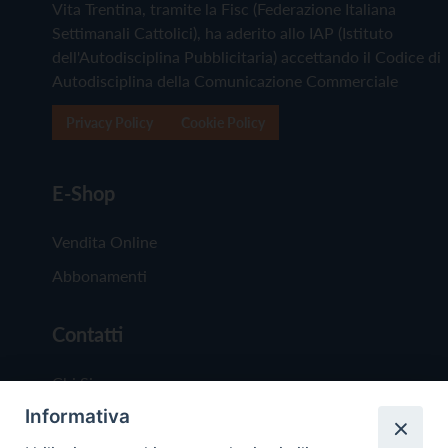
Vita Trentina, tramite la Fisc (Federazione Italiana
Settimanali Cattolici), ha aderito allo IAP (Istituto
dell'Autodisciplina Pubblicitaria) accettando il Codice di
Autodisciplina della Comunicazione Commerciale
Privacy Policy
Cookie Policy
E-Shop
Vendita Online
Abbonamenti
Contatti
Chi Siamo
Informativa
Redazione