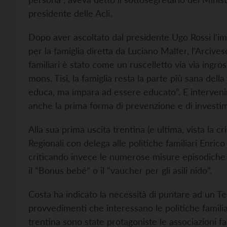
presidente delle Acli.
Dopo aver ascoltato dal presidente Ugo Rossi l'im
per la famiglia diretta da Luciano Malfer, l'Arcive
familiari è stato come un ruscelletto via via ingross
mons. Tisi, la famiglia resta la parte più sana dell
educa, ma impara ad essere educato”. E intervenir
anche la prima forma di prevenzione e di investim
Alla sua prima uscita trentina (e ultima, vista la cr
Regionali con delega alle politiche familiari Enric
criticando invece le numerose misure episodiche a
il “Bonus bebé” o il “vaucher per gli asili nido”.
Costa ha indicato la necessità di puntare ad un Te
provvedimenti che interessano le politiche familiar
trentina sono state protagoniste le associazioni fa