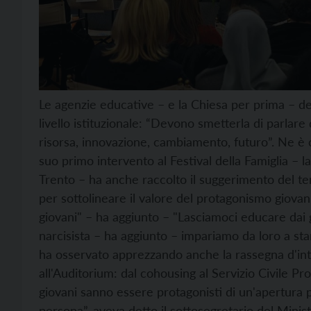
Le agenzie educative – e la Chiesa per prima – d
livello istituzionale: “Devono smetterla di parla
risorsa, innovazione, cambiamento, futuro”. Ne è c
suo primo intervento al Festival della Famiglia – 
Trento – ha anche raccolto il suggerimento del te
per sottolineare il valore del protagonismo giova
giovani" – ha aggiunto – "Lasciamoci educare dai gi
narcisista – ha aggiunto – impariamo da loro a st
ha osservato apprezzando anche la rassegna d'inte
all'Auditorium: dal cohousing al Servizio Civile Pr
giovani sanno essere protagonisti di un'apertura p
persona”, aveva detto il sottosegretario del Minist