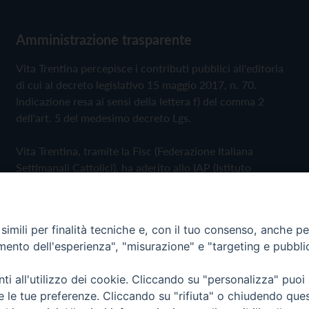
Amministrazione trasparente
Vita Trentina percepisce i contributi pubblici all'editoria
di cui al decreto legislativo 15 maggio 2017, n. 70.
Indicazione resa ai sensi della lettera f) del comma 2
dell'art. 5 del medesimo decreto Lgs.
Vita Trentina, tramite la Fisc (Federazione Italiana
Settimanali Cattolici), ha aderito allo IAP (Istituto
dell'Autodisciplina Pubblicitaria) accettando il Codice di
Autodisciplina della Comunicazione Commerciale
imili per finalità tecniche e, con il tuo consenso, anche per 
Privacy Policy
Cookie Policy
amento dell'esperienza", "misurazione" e "targeting e pubbli
i all'utilizzo dei cookie. Cliccando su "personalizza" puoi
 Trentina Editrice
re le tue preferenze. Cliccando su "rifiuta" o chiudendo que