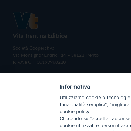
Vita Trentina Editrice
Società Cooperativa
Via Monsignor Endrici, 14 – 38122 Trento
P.IVA e C.F. 00199960220
Informativa
Utilizziamo cookie o tecnologie s
funzionalità semplici", "miglior
cookie policy.
Cliccando su "accetta" acconsent
Copyright © 2019 - Tutti i diritti riservati - Vita
cookie utilizzati e personalizza