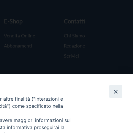
E-Shop
Contatti
Vendita Online
Chi Siamo
Abbonamenti
Redazione
Scrivici
altre finalità ("interazioni e
cità") come specificato nella
 avere maggiori informazioni sui
sta informativa proseguirai la