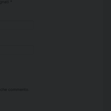
egnati
*
ta che commento.