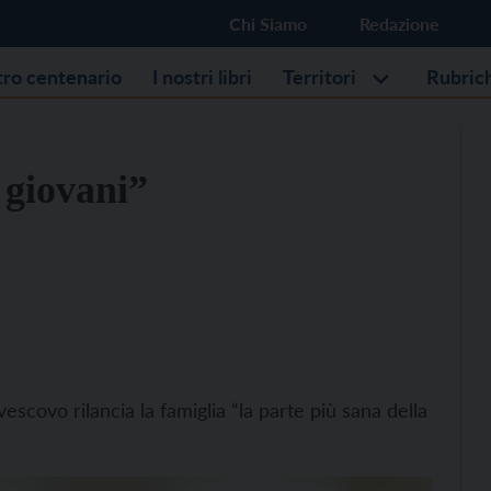
Chi Siamo
Redazione
stro centenario
I nostri libri
Territori
Rubric
 giovani”
vescovo rilancia la famiglia “la parte più sana della