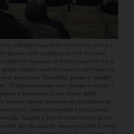
evono effettuare una forte conversione, anche a
re dei giovani come problema, perchè essi sono
onvinto l'Arcivescovo di Trento Lauro Tisi che al
la quinta edizione venerdì scorso in sala Depero a
ma di quest'anno “Denatalità, giovani e famiglie”
nile. "Dobbiamo pensare con i giovani e non per i
ovani a frequentare il 'noi' invece dell'io
are insieme non per interesse ma gratuitamente",
rventi per i giovani presentati il giorno prima
ovinciale. “Quanto si fa in Trentino conferma che i
ositiva alla vita, quando vengono coivolti in prima
ero del Lavoro e Politiche Sociali, Luigi Bobba, già