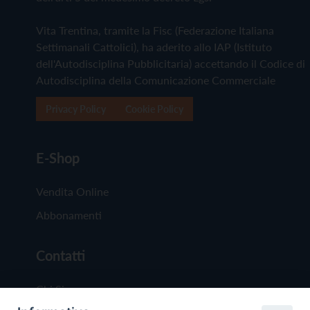
Vita Trentina, tramite la Fisc (Federazione Italiana
Settimanali Cattolici), ha aderito allo IAP (Istituto
dell'Autodisciplina Pubblicitaria) accettando il Codice di
Autodisciplina della Comunicazione Commerciale
Privacy Policy
Cookie Policy
E-Shop
Vendita Online
Abbonamenti
Contatti
Chi Siamo