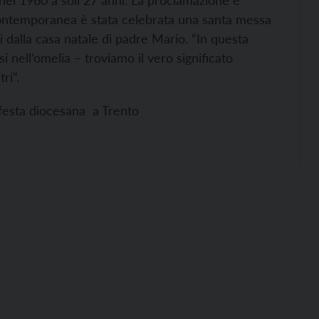
nel 1960 a soli 27 anni. La proclamazione è
 contemporanea è stata celebrata una santa messa
i dalla casa natale di padre Mario. “In questa
i nell’omelia – troviamo il vero significato
ri”.
festa diocesana a Trento