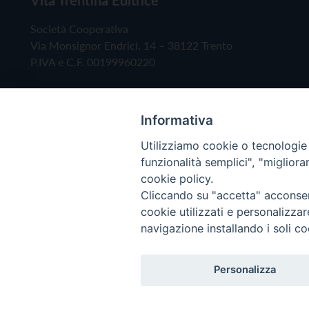
Società Cooperativa
Via Monsignor Endrici, 14 – 38122 Trento
P.IVA e C.F. 00199960220
Informativa
Utilizziamo cookie o tecnologie s
funzionalità semplici", "miglior
cookie policy.
Cliccando su "accetta" acconsent
Copyright © 2019 - Tutti i diritti riservati - Vita
cookie utilizzati e personalizza
navigazione installando i soli co
Privacy Policy
Personalizza