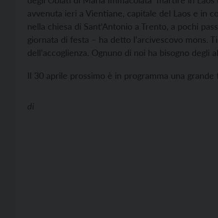
degli Oblati di Maria Immacolata martire in Laos 
avvenuta ieri a Vientiane, capitale del Laos e in
nella chiesa di Sant’Antonio a Trento, a pochi pass
giornata di festa – ha detto l’arcivescovo mons. Tis
dell’accoglienza. Ognuno di noi ha bisogno degli alt
Il 30 aprile prossimo è in programma una grande 
di