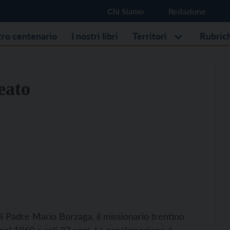
Chi Siamo
Redazione
stro centenario
I nostri libri
Territori
Rubric
eato
 di Padre Mario Borzaga, il missionario trentino