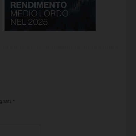
egnati
*