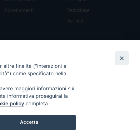
Abbonamenti
Redazione
Scrivici
altre finalità ("interazioni e
cità") come specificato nella
 avere maggiori informazioni sui
sta informativa proseguirai la
kie policy
completa.
Torna all'inizio
Accetta
Preferenze Cookie