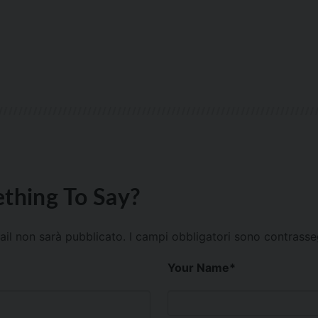
thing To Say?
mail non sarà pubblicato.
I campi obbligatori sono contrass
Your Name
*