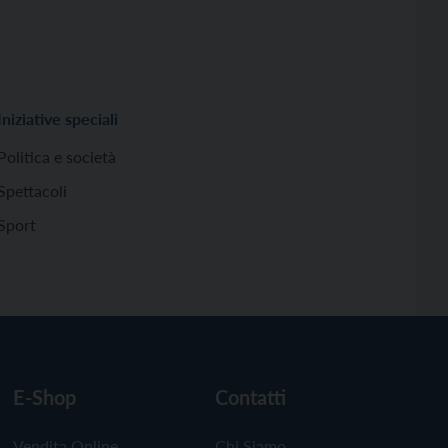
Iniziative speciali
Politica e società
Spettacoli
Sport
E-Shop
Contatti
Vendita Online
Chi Siamo