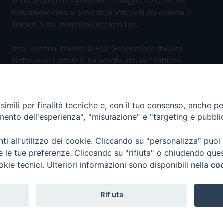
di cui al decreto legislativo 15 maggio 2017, n. 70.
Indicazione resa ai sensi della lettera f) del comma 2
dell'art. 5 del medesimo decreto Lgs.
Vita Trentina, tramite la Fisc (Federazione Italiana
Settimanali Cattolici), ha aderito allo IAP (Istituto
dell'Autodisciplina Pubblicitaria) accettando il Codice di
Autodisciplina della Comunicazione Commerciale
imili per finalità tecniche e, con il tuo consenso, anche per 
Privacy Policy
Cookie Policy
amento dell'esperienza", "misurazione" e "targeting e pubbli
i all'utilizzo dei cookie. Cliccando su "personalizza" puoi
 Trentina Editrice
re le tue preferenze. Cliccando su "rifiuta" o chiudendo que
okie tecnici. Ulteriori informazioni sono disponibili nella
coo
Rifiuta