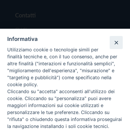
Contatti
Chi Siamo
Informativa
Redazione
Scrivici
Utilizziamo cookie o tecnologie simili per
finalità tecniche e, con il tuo consenso, anche per
altre finalità ("interazioni e funzionalità semplici",
"miglioramento dell'esperienza", "misurazione" e
"targeting e pubblicità") come specificato nella
cookie policy.
Copyright © 2019 - Tutti i diritti riservati - Vit
Cliccando su "accetta" acconsenti all'utilizzo dei
Trentina Editrice
cookie. Cliccando su "personalizza" puoi avere
maggiori informazioni sui cookie utilizzati e
Privacy Policy
personalizzare le tue preferenze. Cliccando su
Torna all'inizi
"rifiuta" o chiudendo questa informativa proseguirai
la navigazione installando i soli cookie tecnici.