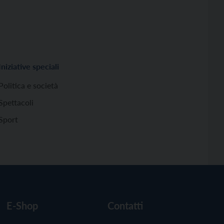
Iniziative speciali
Politica e società
Spettacoli
Sport
E-Shop
Contatti