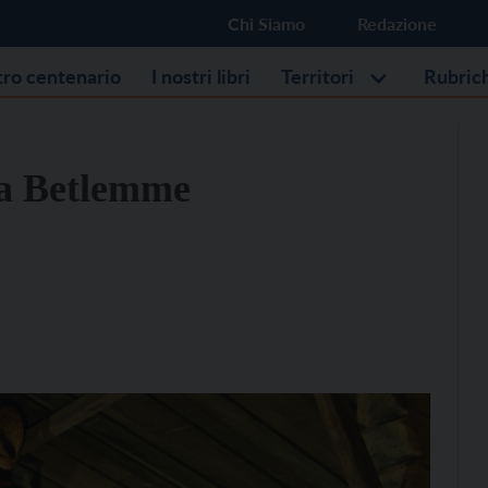
Chi Siamo
Redazione
stro centenario
I nostri libri
Territori
Rubric
 a Betlemme