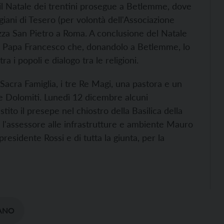
 il Natale dei trentini prosegue a Betlemme, dove
igiani di Tesero (per volontà dell'Associazione
azza San Pietro a Roma. A conclusione del Natale
a Papa Francesco che, donandolo a Betlemme, lo
a i popoli e dialogo tra le religioni.
Sacra Famiglia, i tre Re Magi, una pastora e un
le Dolomiti. Lunedì 12 dicembre alcuni
ito il presepe nel chiostro della Basilica della
 l'assessore alle infrastrutture e ambiente Mauro
esidente Rossi e di tutta la giunta, per la
ANO