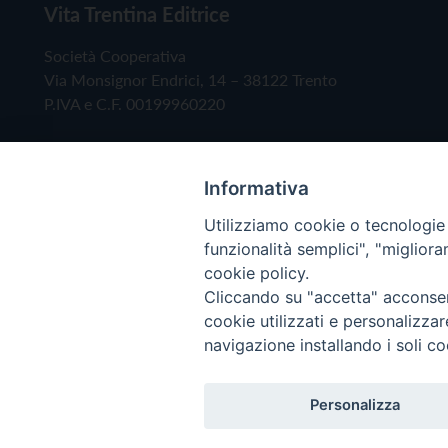
Vita Trentina Editrice
Società Cooperativa
Via Monsignor Endrici, 14 – 38122 Trento
P.IVA e C.F. 00199960220
Informativa
Utilizziamo cookie o tecnologie s
funzionalità semplici", "miglior
cookie policy.
Cliccando su "accetta" acconsent
Copyright © 2019 - Tutti i diritti riservati - Vita
cookie utilizzati e personalizza
navigazione installando i soli co
Privacy Policy
Personalizza