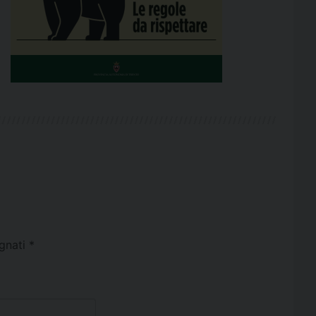
egnati
*