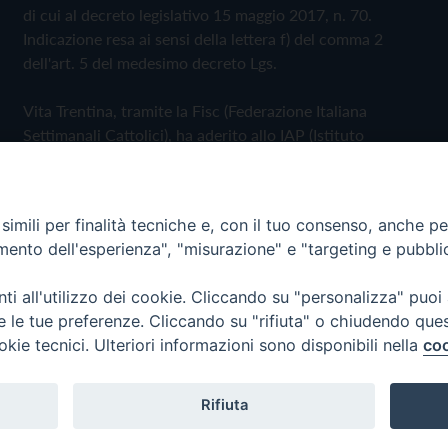
di cui al decreto legislativo 15 maggio 2017, n. 70.
Indicazione resa ai sensi della lettera f) del comma 2
dell'art. 5 del medesimo decreto Lgs.
Vita Trentina, tramite la Fisc (Federazione Italiana
Settimanali Cattolici), ha aderito allo IAP (Istituto
dell'Autodisciplina Pubblicitaria) accettando il Codice di
Autodisciplina della Comunicazione Commerciale
imili per finalità tecniche e, con il tuo consenso, anche per 
Privacy Policy
Cookie Policy
amento dell'esperienza", "misurazione" e "targeting e pubbli
i all'utilizzo dei cookie. Cliccando su "personalizza" puoi
 Trentina Editrice
re le tue preferenze. Cliccando su "rifiuta" o chiudendo que
okie tecnici. Ulteriori informazioni sono disponibili nella
coo
Rifiuta