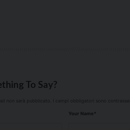
thing To Say?
mail non sarà pubblicato.
I campi obbligatori sono contrass
Your Name
*