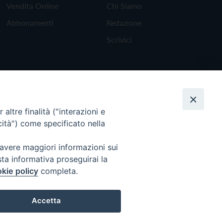
Vendita Online
Chi Siamo
Abbonamenti
Redazione
Scrivici
altre finalità ("interazioni e
cità") come specificato nella
 avere maggiori informazioni sui
sta informativa proseguirai la
kie policy
completa.
Torna all'inizio
Accetta