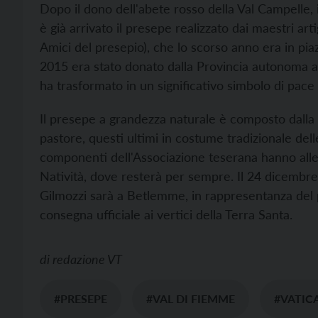
Dopo il dono dell'abete rosso della Val Campelle,
è già arrivato il presepe realizzato dai maestri art
Amici del presepio), che lo scorso anno era in pi
2015 era stato donato dalla Provincia autonoma 
ha trasformato in un significativo simbolo di pace tr
Il presepe a grandezza naturale è composto dalla 
pastore, questi ultimi in costume tradizionale del
componenti dell'Associazione teserana hanno allest
Natività, dove resterà per sempre. Il 24 dicembre
Gilmozzi sarà a Betlemme, in rappresentanza del pr
consegna ufficiale ai vertici della Terra Santa.
di
redazione VT
#PRESEPE
#VAL DI FIEMME
#VATIC