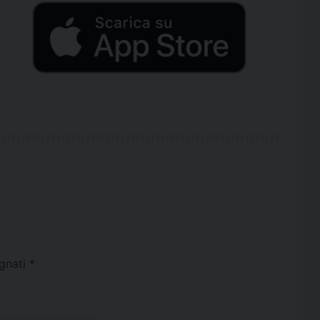
egnati
*