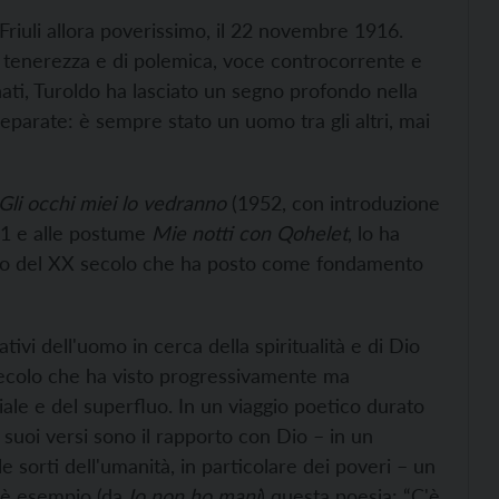
riuli allora poverissimo, il 22 novembre 1916.
di tenerezza e di polemica, voce controcorrente e
ati, Turoldo ha lasciato un segno profondo nella
 separate: è sempre stato un uomo tra gli altri, mai
Gli occhi miei lo vedranno
(1952, con introduzione
1 e alle postume
Mie notti con Qohelet
, lo ha
ano del XX secolo che ha posto come fondamento
tivi dell'uomo in cerca della spiritualità e di Dio
secolo che ha visto progressivamente ma
iale e del superfluo. In un viaggio poetico durato
ei suoi versi sono il rapporto con Dio – in un
le sorti dell'umanità, in particolare dei poveri – un
 è esempio (da
Io non ho mani
) questa poesia: “C'è