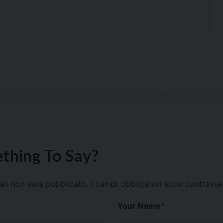
thing To Say?
mail non sarà pubblicato.
I campi obbligatori sono contrass
Your Name
*