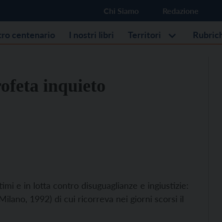
Chi Siamo
Redazione
stro centenario
I nostri libri
Territori
Rubric
rofeta inquieto
imi e in lotta contro disuguaglianze e ingiustizie:
ano, 1992) di cui ricorreva nei giorni scorsi il