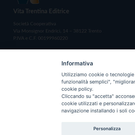
Vita Trentina Editrice
Società Cooperativa
Via Monsignor Endrici, 14 – 38122 Trento
P.IVA e C.F. 00199960220
Informativa
Utilizziamo cookie o tecnologie s
funzionalità semplici", "miglior
cookie policy.
Cliccando su "accetta" acconsent
Copyright © 2019 - Tutti i diritti riservati - Vita
cookie utilizzati e personalizza
navigazione installando i soli co
Privacy Policy
Personalizza