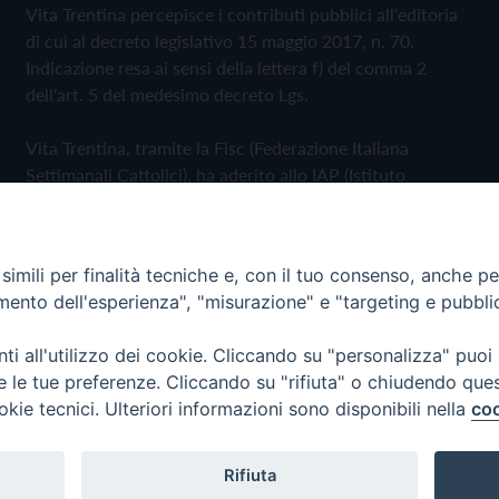
Vita Trentina percepisce i contributi pubblici all'editoria
di cui al decreto legislativo 15 maggio 2017, n. 70.
Indicazione resa ai sensi della lettera f) del comma 2
dell'art. 5 del medesimo decreto Lgs.
Vita Trentina, tramite la Fisc (Federazione Italiana
Settimanali Cattolici), ha aderito allo IAP (Istituto
dell'Autodisciplina Pubblicitaria) accettando il Codice di
Autodisciplina della Comunicazione Commerciale
imili per finalità tecniche e, con il tuo consenso, anche per 
Privacy Policy
Cookie Policy
amento dell'esperienza", "misurazione" e "targeting e pubbli
i all'utilizzo dei cookie. Cliccando su "personalizza" puoi
 Trentina Editrice
re le tue preferenze. Cliccando su "rifiuta" o chiudendo que
okie tecnici. Ulteriori informazioni sono disponibili nella
coo
Rifiuta