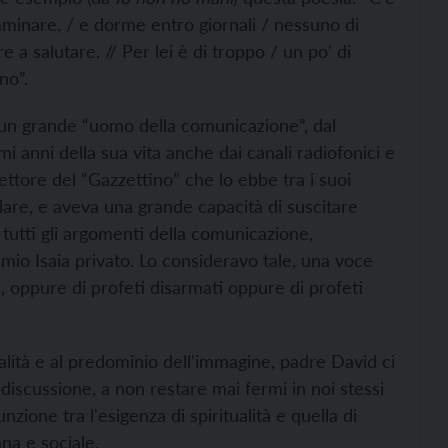
minare, / e dorme entro giornali / nessuno di
 a salutare. // Per lei è di troppo / un po' di
no”.
 un grande “uomo della comunicazione”, dal
ltimi anni della sua vita anche dai canali radiofonici e
irettore del “Gazzettino” che lo ebbe tra i suoi
lare, e aveva una grande capacità di suscitare
tutti gli argomenti della comunicazione,
 mio Isaia privato. Lo consideravo tale, una voce
, oppure di profeti disarmati oppure di profeti
ialità e al predominio dell'immagine, padre David ci
n discussione, a non restare mai fermi in noi stessi
nzione tra l'esigenza di spiritualità e quella di
ana e sociale.