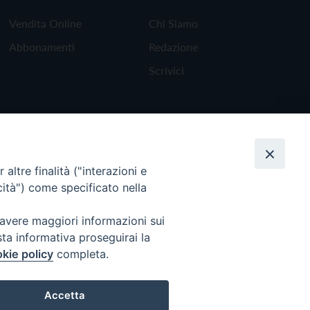
Vendita Online
Chi Siamo
Abbonamenti
Redazione
Scrivici
altre finalità ("interazioni e
cità") come specificato nella
 avere maggiori informazioni sui
sta informativa proseguirai la
kie policy
completa.
Torna all'inizio
Accetta