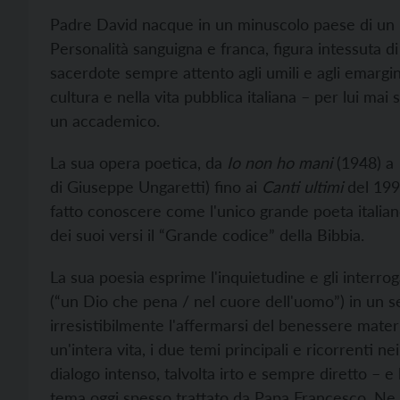
Padre David nacque in un minuscolo paese di un F
Personalità sanguigna e franca, figura intessuta 
sacerdote sempre attento agli umili e agli emargin
cultura e nella vita pubblica italiana – per lui mai
un accademico.
La sua opera poetica, da
Io non ho mani
(1948) a
di Giuseppe Ungaretti) fino ai
Canti ultimi
del 199
fatto conoscere come l'unico grande poeta itali
dei suoi versi il “Grande codice” della Bibbia.
La sua poesia esprime l'inquietudine e gli interroga
(“un Dio che pena / nel cuore dell'uomo”) in un 
irresistibilmente l'affermarsi del benessere mater
un'intera vita, i due temi principali e ricorrenti n
dialogo intenso, talvolta irto e sempre diretto – e 
tema oggi spesso trattato da Papa Francesco. Ne