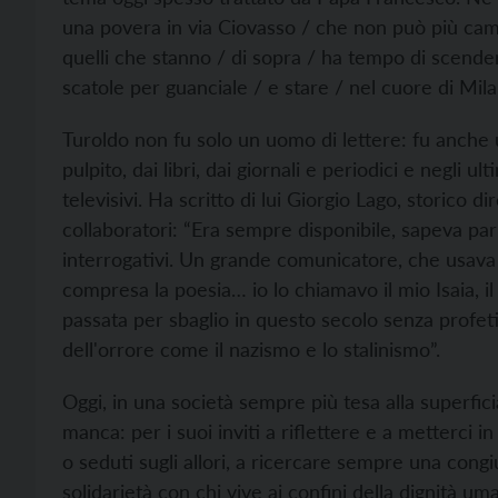
una povera in via Ciovasso / che non può più cam
quelli che stanno / di sopra / ha tempo di scendere
scatole per guanciale / e stare / nel cuore di Mila
Turoldo non fu solo un uomo di lettere: fu anche
pulpito, dai libri, dai giornali e periodici e negli u
televisivi. Ha scritto di lui Giorgio Lago, storico d
collaboratori: “Era sempre disponibile, sapeva par
interrogativi. Un grande comunicatore, che usava 
compresa la poesia… io lo chiamavo il mio Isaia, il
passata per sbaglio in questo secolo senza profeti
dell'orrore come il nazismo e lo stalinismo”.
Oggi, in una società sempre più tesa alla superfic
manca: per i suoi inviti a riflettere e a metterci i
o seduti sugli allori, a ricercare sempre una congiu
solidarietà con chi vive ai confini della dignità um