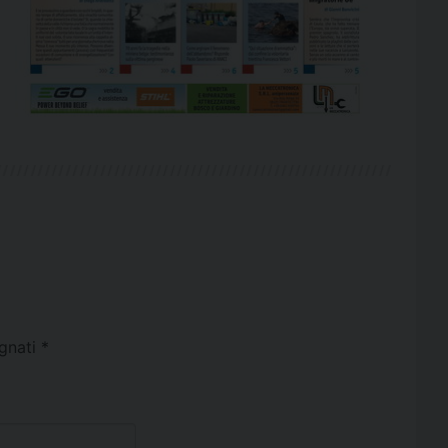
egnati
*