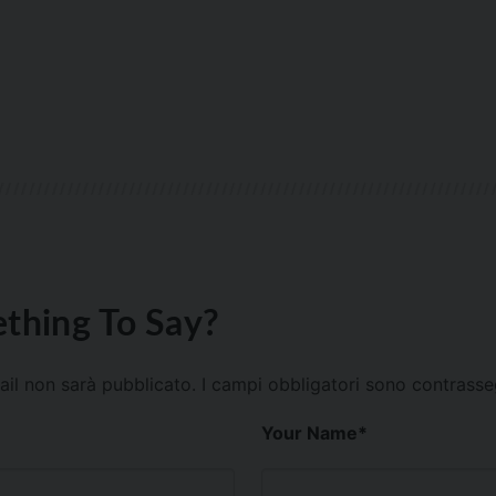
thing To Say?
mail non sarà pubblicato.
I campi obbligatori sono contrass
Your Name
*