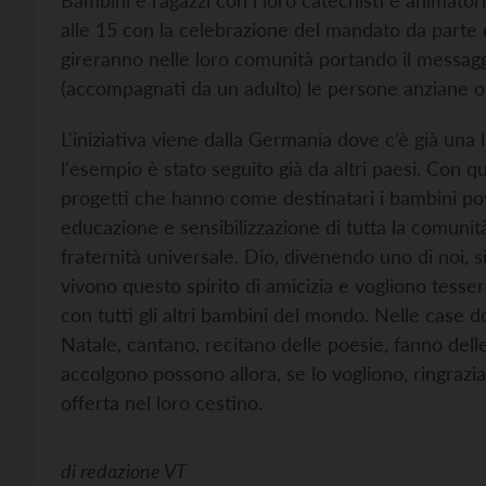
Bambini e ragazzi con i loro catechisti e animatori
alle 15 con la celebrazione del mandato da parte d
gireranno nelle loro comunità portando il messagg
(accompagnati da un adulto) le persone anziane o 
L'iniziativa viene dalla Germania dove c’è già una 
l'esempio è stato seguito già da altri paesi. Con q
progetti che hanno come destinatari i bambini p
educazione e sensibilizzazione di tutta la comunità.
fraternità universale. Dio, divenendo uno di noi, si 
vivono questo spirito di amicizia e vogliono tessere
con tutti gli altri bambini del mondo. Nelle case d
Natale, cantano, recitano delle poesie, fanno dell
accolgono possono allora, se lo vogliono, ringrazi
offerta nel loro cestino.
di
redazione VT