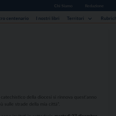
Chi Siamo
Redazione
stro centenario
I nostri libri
Territori
Rubric
o catechistico della diocesi si rinnova quest'anno
 sulle strade della mia città”.