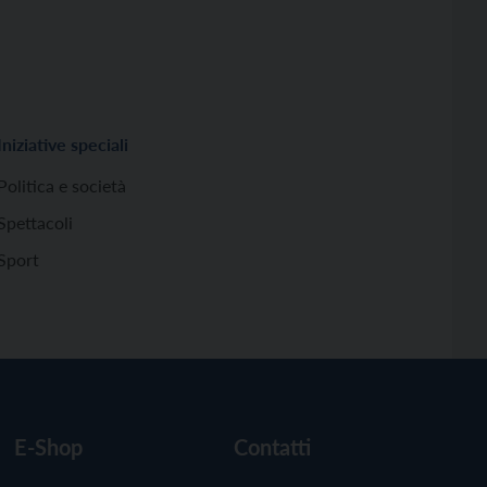
Iniziative speciali
Politica e società
Spettacoli
Sport
E-Shop
Contatti