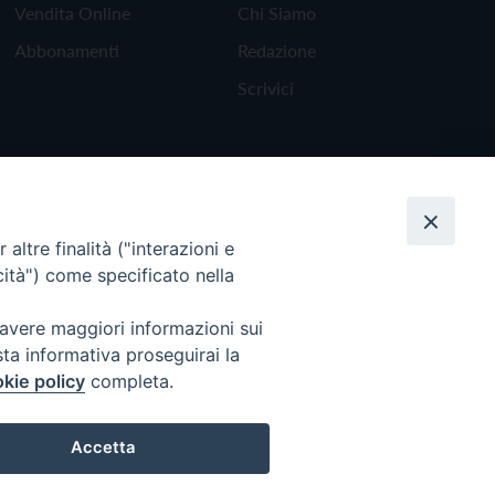
Vendita Online
Chi Siamo
Abbonamenti
Redazione
Scrivici
altre finalità ("interazioni e
cità") come specificato nella
 avere maggiori informazioni sui
sta informativa proseguirai la
kie policy
completa.
Torna all'inizio
Accetta