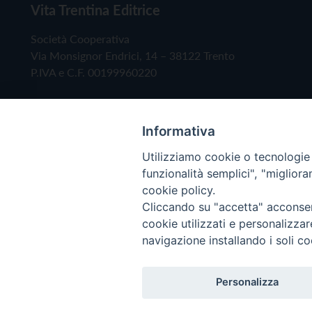
Vita Trentina Editrice
Società Cooperativa
Via Monsignor Endrici, 14 – 38122 Trento
P.IVA e C.F. 00199960220
Informativa
Utilizziamo cookie o tecnologie s
funzionalità semplici", "miglior
cookie policy.
Cliccando su "accetta" acconsent
Copyright © 2019 - Tutti i diritti riservati - Vita
cookie utilizzati e personalizza
navigazione installando i soli co
Privacy Policy
Personalizza