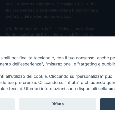
di cui al decreto legislativo 15 maggio 2017, n. 70.
Indicazione resa ai sensi della lettera f) del comma 2
dell'art. 5 del medesimo decreto Lgs.
Vita Trentina, tramite la Fisc (Federazione Italiana
Settimanali Cattolici), ha aderito allo IAP (Istituto
dell'Autodisciplina Pubblicitaria) accettando il Codice di
Autodisciplina della Comunicazione Commerciale
imili per finalità tecniche e, con il tuo consenso, anche per 
Privacy Policy
Cookie Policy
amento dell'esperienza", "misurazione" e "targeting e pubbli
i all'utilizzo dei cookie. Cliccando su "personalizza" puoi
 Trentina Editrice
re le tue preferenze. Cliccando su "rifiuta" o chiudendo que
okie tecnici. Ulteriori informazioni sono disponibili nella
coo
Rifiuta