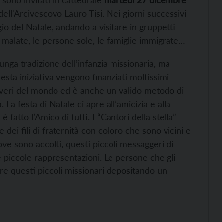
 sono invitati in cattedrale
martedì 27 dicembre
ell'Arcivescovo Lauro Tisi. Nei giorni successivi
io del Natale, andando a visitare in gruppetti
malate, le persone sole, le famiglie immigrate…
lunga tradizione dell’infanzia missionaria, ma
uesta iniziativa vengono finanziati moltissimi
overi del mondo ed è anche un valido metodo di
 La festa di Natale ci apre all’amicizia e alla
è fatto l’Amico di tutti. I “Cantori della stella”
 dei fili di fraternità con coloro che sono vicini e
ove sono accolti, questi piccoli messaggeri di
e piccole rappresentazioni. Le persone che gli
are questi piccoli missionari depositando un