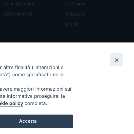
Vendita Online
Chi Siamo
Abbonamenti
Redazione
Scrivici
altre finalità ("interazioni e
cità") come specificato nella
 avere maggiori informazioni sui
sta informativa proseguirai la
kie policy
completa.
Torna all'inizio
Accetta