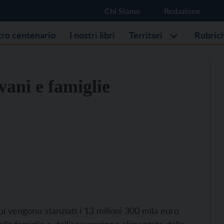
Chi Siamo
Redazione
stro centenario
I nostri libri
Territori
Rubric
ovani e famiglie
ui vengono stanziati i 13 milioni 300 mila euro