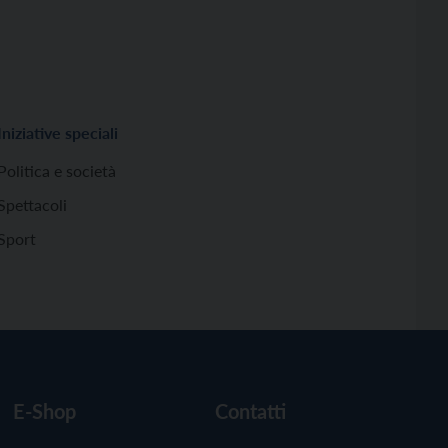
Iniziative speciali
Politica e società
Spettacoli
Sport
E-Shop
Contatti