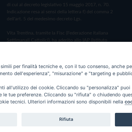
di cui al decreto legislativo 15 maggio 2017, n. 70.
Indicazione resa ai sensi della lettera f) del comma 2
dell'art. 5 del medesimo decreto Lgs.
Vita Trentina, tramite la Fisc (Federazione Italiana
Settimanali Cattolici), ha aderito allo IAP (Istituto
dell'Autodisciplina Pubblicitaria) accettando il Codice di
Autodisciplina della Comunicazione Commerciale
imili per finalità tecniche e, con il tuo consenso, anche per 
Privacy Policy
Cookie Policy
amento dell'esperienza", "misurazione" e "targeting e pubbli
i all'utilizzo dei cookie. Cliccando su "personalizza" puoi
 Trentina Editrice
re le tue preferenze. Cliccando su "rifiuta" o chiudendo que
okie tecnici. Ulteriori informazioni sono disponibili nella
coo
Rifiuta