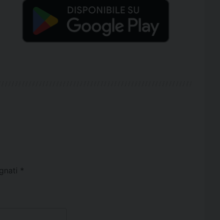
egnati
*