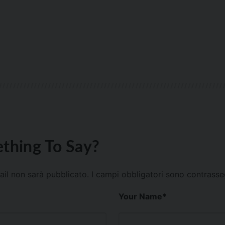
thing To Say?
mail non sarà pubblicato.
I campi obbligatori sono contrass
Your Name
*