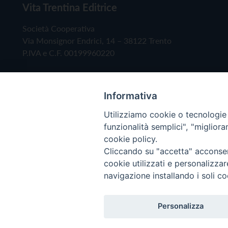
Vita Trentina Editrice
Società Cooperativa
Via Monsignor Endrici, 14 – 38122 Trento
P.IVA e C.F. 00199960220
Informativa
Utilizziamo cookie o tecnologie s
funzionalità semplici", "miglior
cookie policy.
Cliccando su "accetta" acconsent
Copyright © 2019 - Tutti i diritti riservati - Vita
cookie utilizzati e personalizza
navigazione installando i soli co
Privacy Policy
Personalizza