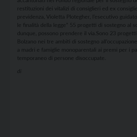
accantonati nel Fondo regionale per il sostegno de
restituzioni dei vitalizi di consiglieri ed ex consigl
previdenza, Violetta Plotegher, l’esecutivo guida
le finalità della legge” 55 progetti di sostegno al s
dunque, possono prendere il via.
Sono 23 progetti 
Bolzano nei tre ambiti di sostegno all’occupazione, 
a madri e famiglie monoparentali ai premi per i pa
temporaneo di persone disoccupate.
di