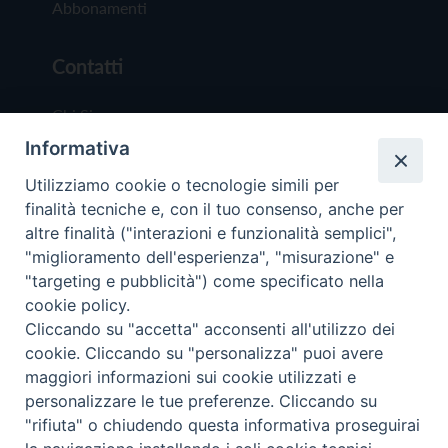
Abbonamenti
Contatti
Chi Siamo
Informativa
Redazione
Scrivici
Utilizziamo cookie o tecnologie simili per
finalità tecniche e, con il tuo consenso, anche per
altre finalità ("interazioni e funzionalità semplici",
"miglioramento dell'esperienza", "misurazione" e
"targeting e pubblicità") come specificato nella
cookie policy.
Copyright © 2019 - Tutti i diritti riservati - Vit
Cliccando su "accetta" acconsenti all'utilizzo dei
Trentina Editrice
cookie. Cliccando su "personalizza" puoi avere
maggiori informazioni sui cookie utilizzati e
Privacy Policy
personalizzare le tue preferenze. Cliccando su
Torna all'inizi
"rifiuta" o chiudendo questa informativa proseguirai