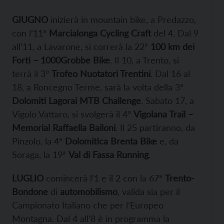
GIUGNO
inizierà in mountain bike, a Predazzo,
con l’11ª
Marcialonga Cycling Craft
del 4. Dal 9
all’11, a Lavarone, si correrà la 22ª
100 km dei
Forti – 1000Grobbe Bike
. Il 10, a Trento, si
terrà il 3°
Trofeo Nuotatori Trentini
. Dal 16 al
18, a Roncegno Terme, sarà la volta della 3ª
Dolomiti
Lagorai MTB Challenge
. Sabato 17, a
Vigolo Vattaro, si svolgerà il 4°
Vigolana Trail –
Memorial Raffaella Bailoni
. Il 25 partiranno, da
Pinzolo, la 4ª
Dolomitica Brenta Bike
e, da
Soraga, la 19ª
Val di Fassa Running
.
LUGLIO
comincerà l’1 e il 2 con la 67ª
Trento-
Bondone
di
automobilismo
, valida sia per il
Campionato Italiano che per l’Europeo
Montagna. Dal 4 all’8 è in programma la