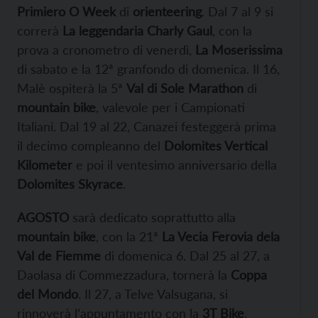
Primiero O Week
di
orienteering
. Dal 7 al 9 si
correrà
La leggendaria Charly Gaul
, con la
prova a cronometro di venerdì,
La Moserissima
di sabato e la 12ª granfondo di domenica. Il 16,
Malè ospiterà la 5ª
Val di Sole Marathon
di
mountain bike
, valevole per i Campionati
Italiani. Dal 19 al 22, Canazei festeggerà prima
il decimo compleanno del
Dolomites Vertical
Kilometer
e poi il ventesimo anniversario della
Dolomites Skyrace
.
AGOSTO
sarà dedicato soprattutto alla
mountain bike
, con la 21ª
La Vecia Ferovia dela
Val de Fiemme
di domenica 6. Dal 25 al 27, a
Daolasa di Commezzadura, tornerà la
Coppa
del
Mondo
. Il 27, a Telve Valsugana, si
rinnoverà l’appuntamento con la
3T Bike
,