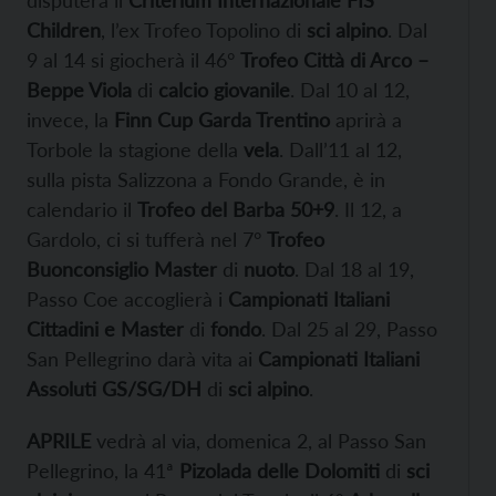
disputerà il
Criterium Internazionale FIS
Children
, l’ex Trofeo Topolino di
sci alpino
. Dal
9 al 14 si giocherà il 46°
Trofeo Città di Arco –
Beppe Viola
di
calcio giovanile
. Dal 10 al 12,
invece, la
Finn Cup Garda Trentino
aprirà a
Torbole la stagione della
vela
. Dall’11 al 12,
sulla pista Salizzona a Fondo Grande, è in
calendario il
Trofeo del Barba 50+9
. Il 12, a
Gardolo, ci si tufferà nel 7°
Trofeo
Buonconsiglio Master
di
nuoto
. Dal 18 al 19,
Passo Coe accoglierà i
Campionati Italiani
Cittadini e Master
di
fondo
. Dal 25 al 29, Passo
San Pellegrino darà vita ai
Campionati Italiani
Assoluti GS/SG/DH
di
sci alpino
.
APRILE
vedrà al via, domenica 2, al Passo San
Pellegrino, la 41ª
Pizolada delle Dolomiti
di
sci