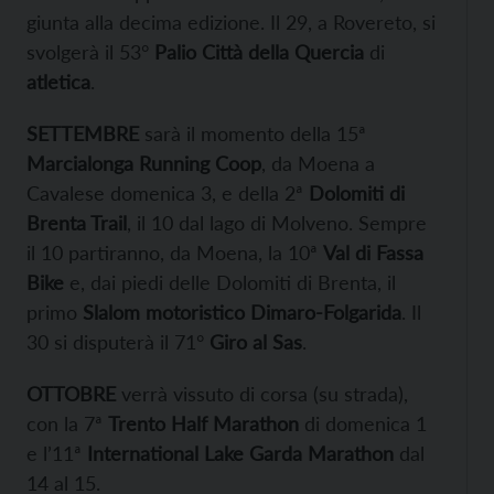
giunta alla decima edizione. Il 29, a Rovereto, si
svolgerà il 53°
Palio Città della Quercia
di
atletica
.
SETTEMBRE
sarà il momento della 15ª
Marcialonga Running Coop
, da Moena a
Cavalese domenica 3, e della 2ª
Dolomiti di
Brenta Trail
, il 10 dal lago di Molveno. Sempre
il 10 partiranno, da Moena, la 10ª
Val di Fassa
Bike
e, dai piedi delle Dolomiti di Brenta, il
primo
Slalom motoristico Dimaro-Folgarida
. Il
30 si disputerà il 71°
Giro al Sas
.
OTTOBRE
verrà vissuto di corsa (su strada),
con la 7ª
Trento Half Marathon
di domenica 1
e l’11ª
International Lake Garda Marathon
dal
14 al 15.