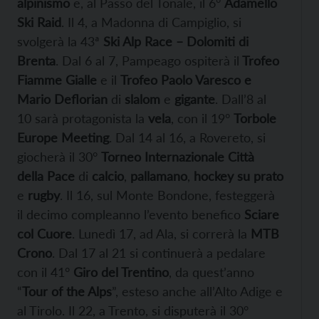
alpinismo
e, al Passo del Tonale, il 6°
Adamello
Ski Raid
. Il 4, a Madonna di Campiglio, si
svolgerà la 43ª
Ski Alp Race – Dolomiti di
Brenta
. Dal 6 al 7, Pampeago ospiterà il
Trofeo
Fiamme Gialle
e il
Trofeo Paolo Varesco e
Mario Deflorian
di
slalom
e
gigante
. Dall’8 al
10 sarà protagonista la
vela
, con il 19°
Torbole
Europe Meeting
. Dal 14 al 16, a Rovereto, si
giocherà il 30°
Torneo Internazionale Città
della Pace
di
calcio
,
pallamano
,
hockey su prato
e
rugby
. Il 16, sul Monte Bondone, festeggerà
il decimo compleanno l’evento benefico
Sciare
col Cuore
. Lunedì 17, ad Ala, si correrà la
MTB
Crono
. Dal 17 al 21 si continuerà a pedalare
con il 41°
Giro del Trentino
, da quest’anno
“
Tour
of the Alps
”, esteso anche all’Alto Adige e
al Tirolo. Il 22, a Trento, si disputerà il 30°