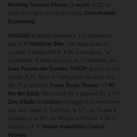
Meeting Trentino Master
di
nuoto
. Il 23, la
Valle dei Laghi sarà teatro della
DiVinNosiola
Ecorunning
.
MAGGIO
si aprirà domenica 7, a Cavareno,
con la 9ª
ValdiNon Bike
, che darà avvio al
circuito Trentino MTB. Il 16 si svolgerà, “al
Ciclamino” di Pietramurata, la 5ª edizione del
Gran Premio del Trentino MXGP
, quinta prova
iridata. Il 21, Ala e la Vallagarina daranno vita
alla 3ª granfondo
Passo Buole Xtreme – I 40
Km del Soldà
. Mercoledì 24 e giovedì 25, il 99°
Giro d’Italia
di
ciclismo
festeggerà il centenario
con due tappe in Trentino: la 17ª, da Tirano a
Canazei, e la 18ª, da Moena a Ortisei. Il 28 si
disputerà il 3°
Slalom motoristico Levico-
Vetriolo
.