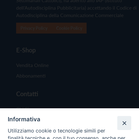
Settimanali Cattolici), ha aderito allo IAP (Istituto
dell'Autodisciplina Pubblicitaria) accettando il Codice di
Autodisciplina della Comunicazione Commerciale
Privacy Policy
Cookie Policy
E-Shop
Vendita Online
Abbonamenti
Contatti
Chi Siamo
Informativa
Redazione
Scrivici
Utilizziamo cookie o tecnologie simili per
finalità tecniche e, con il tuo consenso, anche per