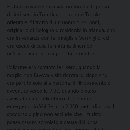
È stato trovato senza vita un turista disperso
da ieri sera in Trentino, sul monte Tonale
orientale. Si tratta di un uomo di 44 anni,
originario di Bologna e residente in Irlanda, che
era in vacanza con la famiglia a Vermiglio, ed
era uscito di casa la mattina di ieri per
un’escursione, senza però fare rientro.
L’allarme era scattato ieri sera, quando la
moglie non l’aveva visto rientrare, dopo che
era partito solo alla mattina. Il ritrovamento è
avvenuto verso le 9.30, quando è stato
avvistato da un elicottero di Trentino
emergenza in Val Selin, a 2.300 metri di quota.
Il
soccorso alpino non esclude che il turista
possa essere scivolato a causa dell’erba
ghiacciata presente in quota, oppure che la