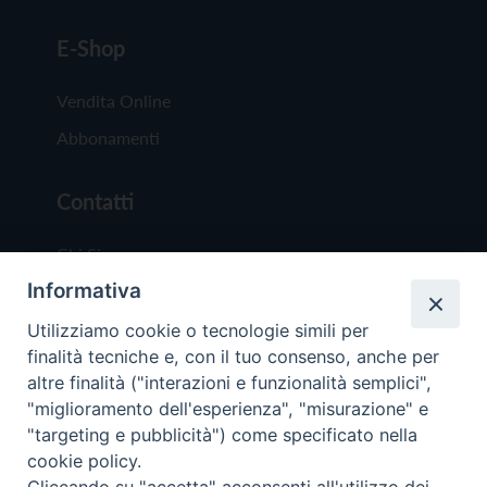
E-Shop
Vendita Online
Abbonamenti
Contatti
Chi Siamo
Informativa
Redazione
Scrivici
Utilizziamo cookie o tecnologie simili per
finalità tecniche e, con il tuo consenso, anche per
altre finalità ("interazioni e funzionalità semplici",
"miglioramento dell'esperienza", "misurazione" e
"targeting e pubblicità") come specificato nella
cookie policy.
Copyright © 2019 - Tutti i diritti riservati - Vit