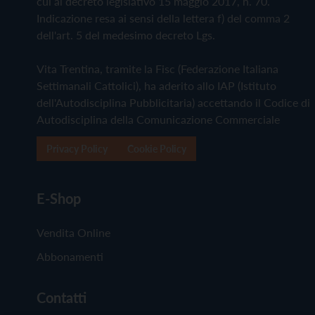
cui al decreto legislativo 15 maggio 2017, n. 70.
Indicazione resa ai sensi della lettera f) del comma 2
dell'art. 5 del medesimo decreto Lgs.
Vita Trentina, tramite la Fisc (Federazione Italiana
Settimanali Cattolici), ha aderito allo IAP (Istituto
dell'Autodisciplina Pubblicitaria) accettando il Codice di
Autodisciplina della Comunicazione Commerciale
Privacy Policy
Cookie Policy
E-Shop
Vendita Online
Abbonamenti
Contatti