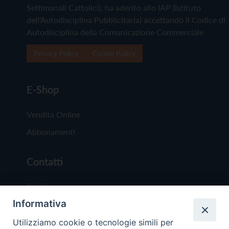
Settimanali Cattolici), ha aderito allo IAP (Istituto
dell'Autodisciplina Pubblicitaria) accettando il Codice di
Autodisciplina della Comunicazione Commerciale
Privacy Policy
Cookie Policy
E-Shop
Vendita Online
Abbonamenti
Contatti
Chi Siamo
Informativa
Redazione
Scrivici
Utilizziamo cookie o tecnologie simili per