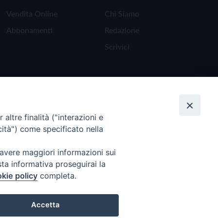
Vendita Online
Chi Siamo
Abbonamenti
Redazione
Scrivici
altre finalità ("interazioni e
cità") come specificato nella
 avere maggiori informazioni sui
sta informativa proseguirai la
kie policy
completa.
Torna all'inizio
Accetta