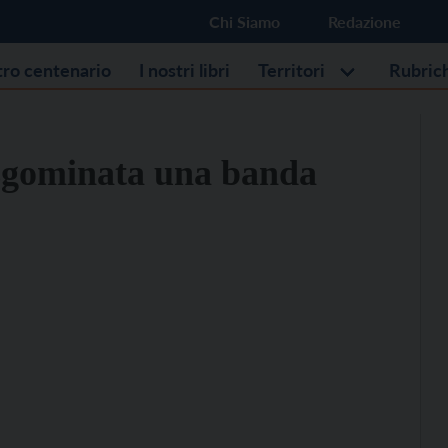
Chi Siamo
Redazione
stro centenario
I nostri libri
Territori
Rubric
, sgominata una banda