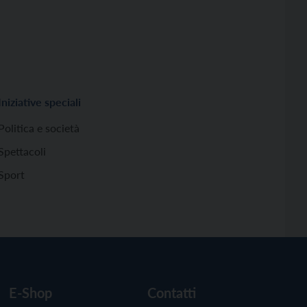
Iniziative speciali
Politica e società
Spettacoli
Sport
E-Shop
Contatti