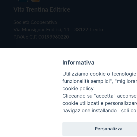
Vita Trentina Editrice
Società Cooperativa
Via Monsignor Endrici, 14 – 38122 Trento
P.IVA e C.F. 00199960220
Informativa
Utilizziamo cookie o tecnologie s
funzionalità semplici", "miglior
cookie policy.
Cliccando su "accetta" acconsent
Copyright © 2019 - Tutti i diritti riservati - Vita
cookie utilizzati e personalizza
navigazione installando i soli co
Privacy Policy
Personalizza