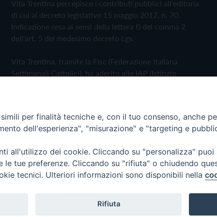
Vita Trentina percepisce i contributi pubblici all'editoria
di cui al decreto legislativo 15 maggio 2017, n. 70.
Indicazione resa ai sensi della lettera f) del comma 2
dell'art. 5 del medesimo decreto Lgs.
Vita Trentina, tramite la Fisc (Federazione Italiana
Settimanali Cattolici), ha aderito allo IAP (Istituto
dell'Autodisciplina Pubblicitaria) accettando il Codice di
Autodisciplina della Comunicazione Commerciale
imili per finalità tecniche e, con il tuo consenso, anche per 
Privacy Policy
Cookie Policy
amento dell'esperienza", "misurazione" e "targeting e pubbli
i all'utilizzo dei cookie. Cliccando su "personalizza" puoi
 Trentina Editrice
re le tue preferenze. Cliccando su "rifiuta" o chiudendo que
okie tecnici. Ulteriori informazioni sono disponibili nella
coo
Rifiuta