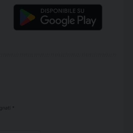
egnati
*