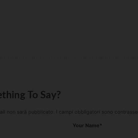
thing To Say?
mail non sarà pubblicato.
I campi obbligatori sono contrass
Your Name
*