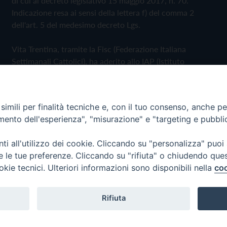
di cui al decreto legislativo 15 maggio 2017, n. 70.
Indicazione resa ai sensi della lettera f) del comma 2
dell'art. 5 del medesimo decreto Lgs.
Vita Trentina, tramite la Fisc (Federazione Italiana
Settimanali Cattolici), ha aderito allo IAP (Istituto
dell'Autodisciplina Pubblicitaria) accettando il Codice di
Autodisciplina della Comunicazione Commerciale
imili per finalità tecniche e, con il tuo consenso, anche per 
Privacy Policy
Cookie Policy
amento dell'esperienza", "misurazione" e "targeting e pubbli
i all'utilizzo dei cookie. Cliccando su "personalizza" puoi
 Trentina Editrice
re le tue preferenze. Cliccando su "rifiuta" o chiudendo que
okie tecnici. Ulteriori informazioni sono disponibili nella
coo
Rifiuta