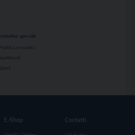
Iniziative speciali
Politica e società
Spettacoli
Sport
E-Shop
Contatti
Vendita Online
Chi Siamo