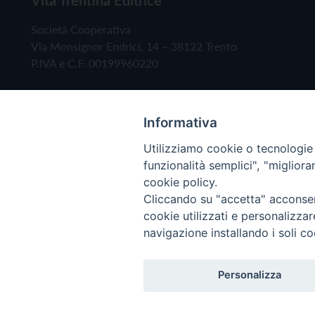
Società Cooperativa
Via Monsignor Endrici, 14 – 38122 Trento
P.IVA e C.F. 00199960220
Informativa
Utilizziamo cookie o tecnologie s
funzionalità semplici", "miglior
cookie policy.
Cliccando su "accetta" acconsent
Copyright © 2019 - Tutti i diritti riservati - Vita
cookie utilizzati e personalizza
navigazione installando i soli co
Privacy Policy
Personalizza