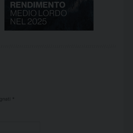
egnati
*