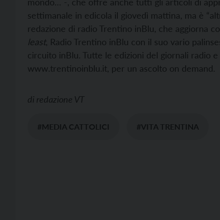
mondo… -, che offre anche tutti gli articoli di ap
settimanale in edicola il giovedì mattina, ma è “alt
redazione di radio Trentino inBlu, che aggiorna c
least
, Radio Trentino inBlu con il suo vario palinse
circuito inBlu. Tutte le edizioni del giornali radio e
www.trentinoinblu.it, per un ascolto on demand.
di
redazione VT
#MEDIA CATTOLICI
#VITA TRENTINA