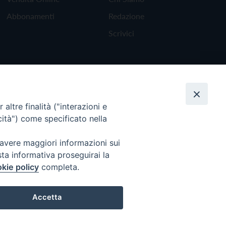
Abbonamenti
Redazione
Scrivici
altre finalità ("interazioni e
cità") come specificato nella
 avere maggiori informazioni sui
sta informativa proseguirai la
kie policy
completa.
Torna all'inizio
Accetta
Preferenze Cookie