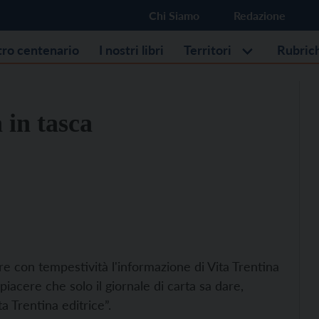
Chi Siamo
Redazione
stro centenario
I nostri libri
Territori
Rubric
 in tasca
re con tempestività l'informazione di Vita Trentina
iacere che solo il giornale di carta sa dare,
a Trentina editrice”.