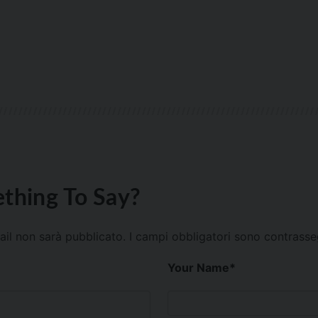
thing To Say?
mail non sarà pubblicato.
I campi obbligatori sono contrass
Your Name
*