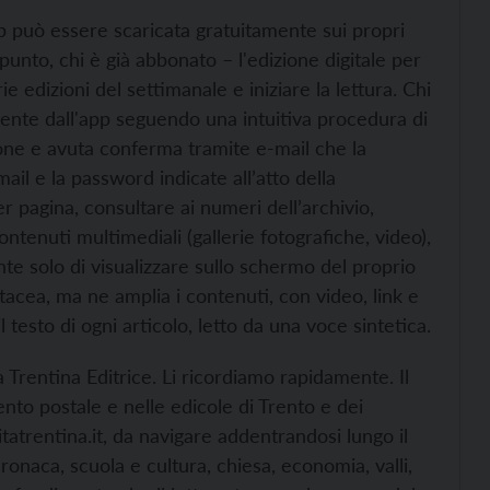
pp può essere scaricata gratuitamente sui propri
punto, chi è già abbonato – l'edizione digitale per
e edizioni del settimanale e iniziare la lettura. Chi
ente dall'app seguendo una intuitiva procedura di
ione e avuta conferma tramite e-mail che la
ail e la password indicate all’atto della
er pagina, consultare ai numeri dell’archivio,
ontenuti multimediali (gallerie fotografiche, video),
nte solo di visualizzare sullo schermo del proprio
tacea, ma ne amplia i contenuti, con video, link e
l testo di ogni articolo, letto da una voce sintetica.
ita Trentina Editrice. Li ricordiamo rapidamente. Il
nto postale e nelle edicole di Trento e dei
atrentina.it, da navigare addentrandosi lungo il
cronaca, scuola e cultura, chiesa, economia, valli,