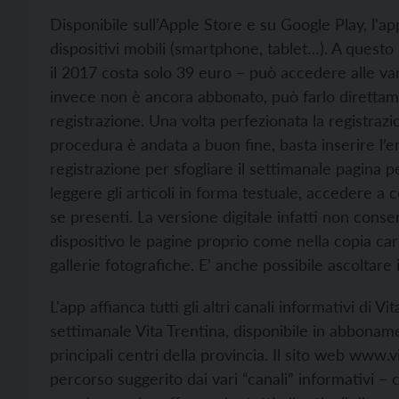
Disponibile sull’Apple Store e su Google Play, l'a
dispositivi mobili (smartphone, tablet…). A questo 
il 2017 costa solo 39 euro – può accedere alle vari
invece non è ancora abbonato, può farlo direttam
registrazione. Una volta perfezionata la registraz
procedura è andata a buon fine, basta inserire l’em
registrazione per sfogliare il settimanale pagina p
leggere gli articoli in forma testuale, accedere a c
se presenti. La versione digitale infatti non conse
dispositivo le pagine proprio come nella copia car
gallerie fotografiche. E’ anche possibile ascoltare i
L'app affianca tutti gli altri canali informativi di V
settimanale Vita Trentina, disponibile in abboname
principali centri della provincia. Il sito web
www.vit
percorso suggerito dai vari “canali” informativi – 