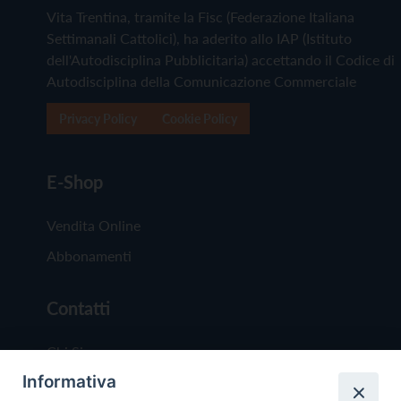
Vita Trentina, tramite la Fisc (Federazione Italiana
Settimanali Cattolici), ha aderito allo IAP (Istituto
dell'Autodisciplina Pubblicitaria) accettando il Codice di
Autodisciplina della Comunicazione Commerciale
Privacy Policy
Cookie Policy
E-Shop
Vendita Online
Abbonamenti
Contatti
Chi Siamo
Informativa
Redazione