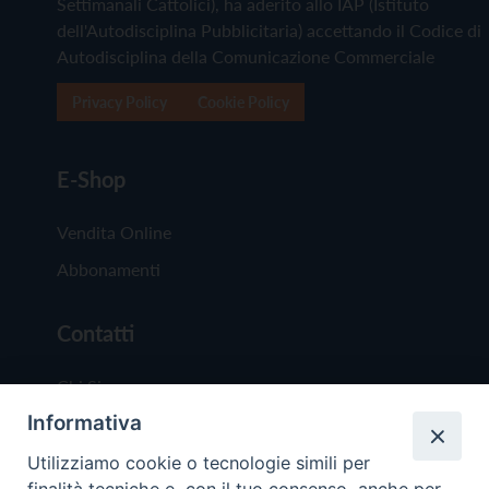
Settimanali Cattolici), ha aderito allo IAP (Istituto
dell'Autodisciplina Pubblicitaria) accettando il Codice di
Autodisciplina della Comunicazione Commerciale
Privacy Policy
Cookie Policy
E-Shop
Vendita Online
Abbonamenti
Contatti
Chi Siamo
Informativa
Redazione
Scrivici
Utilizziamo cookie o tecnologie simili per