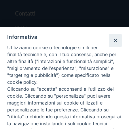
Contatti
Chi Siamo
Informativa
Redazione
Scrivici
Utilizziamo cookie o tecnologie simili per
finalità tecniche e, con il tuo consenso, anche per
altre finalità ("interazioni e funzionalità semplici",
"miglioramento dell'esperienza", "misurazione" e
"targeting e pubblicità") come specificato nella
cookie policy.
Copyright © 2019 - Tutti i diritti riservati - Vit
Cliccando su "accetta" acconsenti all'utilizzo dei
Trentina Editrice
cookie. Cliccando su "personalizza" puoi avere
maggiori informazioni sui cookie utilizzati e
Privacy Policy
personalizzare le tue preferenze. Cliccando su
Torna all'inizi
"rifiuta" o chiudendo questa informativa proseguirai
la navigazione installando i soli cookie tecnici.