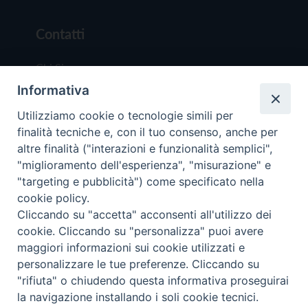
Contatti
Chi Siamo
Informativa
Redazione
Scrivici
Utilizziamo cookie o tecnologie simili per
finalità tecniche e, con il tuo consenso, anche per
altre finalità ("interazioni e funzionalità semplici",
"miglioramento dell'esperienza", "misurazione" e
"targeting e pubblicità") come specificato nella
cookie policy.
Copyright © 2019 - Tutti i diritti riservati - Vit
Cliccando su "accetta" acconsenti all'utilizzo dei
Trentina Editrice
cookie. Cliccando su "personalizza" puoi avere
maggiori informazioni sui cookie utilizzati e
Privacy Policy
personalizzare le tue preferenze. Cliccando su
Torna all'inizi
"rifiuta" o chiudendo questa informativa proseguirai
la navigazione installando i soli cookie tecnici.