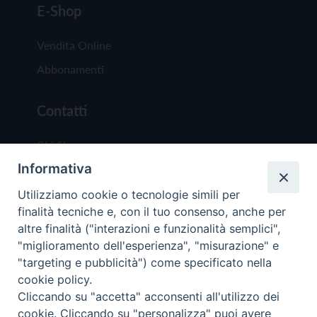
E-Shop
Vendita Online
Abbonamenti
Contatti
Chi Siamo
Informativa
Redazione
Scrivici
Utilizziamo cookie o tecnologie simili per
finalità tecniche e, con il tuo consenso, anche per
altre finalità ("interazioni e funzionalità semplici",
"miglioramento dell'esperienza", "misurazione" e
"targeting e pubblicità") come specificato nella
cookie policy.
Copyright © 2019 - Tutti i diritti riservati - Vit
Cliccando su "accetta" acconsenti all'utilizzo dei
Trentina Editrice
cookie. Cliccando su "personalizza" puoi avere