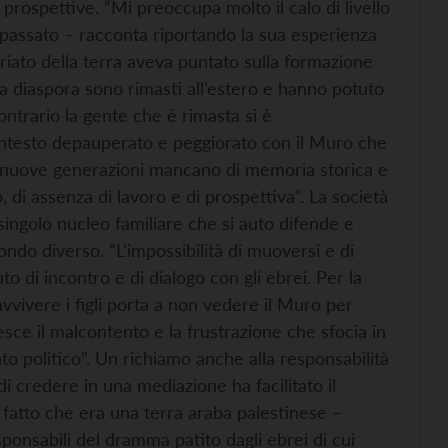
prospettive. “Mi preoccupa molto il calo di livello
el passato – racconta riportando la sua esperienza
riato della terra aveva puntato sulla formazione
e la diaspora sono rimasti all’estero e hanno potuto
ontrario la gente che è rimasta si è
ntesto depauperato e peggiorato con il Muro che
i le nuove generazioni mancano di memoria storica e
 di assenza di lavoro e di prospettiva”. La società
 singolo nucleo familiare che si auto difende e
ndo diverso. “L’impossibilità di muoversi e di
to di incontro e di dialogo con gli ebrei. Per la
avvivere i figli porta a non vedere il Muro per
resce il malcontento e la frustrazione che sfocia in
to politico”. Un richiamo anche alla responsabilità
di credere in una mediazione ha facilitato il
 fatto che era una terra araba palestinese –
sponsabili del dramma patito dagli ebrei di cui