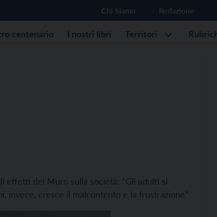
Chi Siamo
Redazione
stro centenario
I nostri libri
Territori
Rubric
effetti del Muro sulla società: “Gli adulti si
i, invece, cresce il malcontento e la frustrazione”