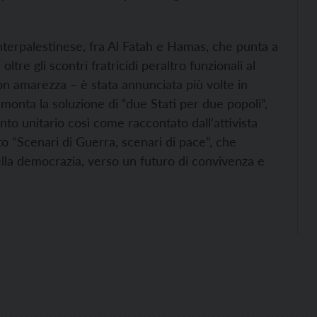
nterpalestinese, fra Al Fatah e Hamas, che punta a
re gli scontri fratricidi peraltro funzionali al
con amarezza – è stata annunciata più volte in
monta la soluzione di “due Stati per due popoli”,
nto unitario così come raccontato dall’attivista
o “Scenari di Guerra, scenari di pace”, che
ella democrazia, verso un futuro di convivenza e