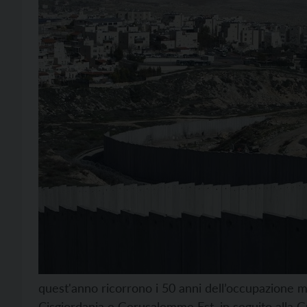
quest'anno ricorrono i 50 anni dell’occupazione mili
Cisgiordania e Gerusalemme Est, in seguito alla Gu