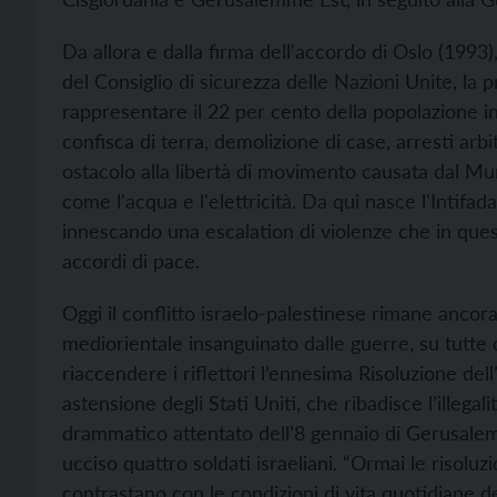
Da allora e dalla firma dell'accordo di Oslo (1993
del Consiglio di sicurezza delle Nazioni Unite, la p
rappresentare il 22 per cento della popolazione in
confisca di terra, demolizione di case, arresti arbit
ostacolo alla libertà di movimento causata dal Muro
come l'acqua e l'elettricità. Da qui nasce l'Intifada
innescando una escalation di violenze che in ques
accordi di pace.
Oggi il conflitto israelo-palestinese rimane ancor
mediorientale insanguinato dalle guerre, su tutte que
riaccendere i riflettori l’ennesima Risoluzione de
astensione degli Stati Uniti, che ribadisce l’illegali
drammatico attentato dell’8 gennaio di Gerusale
ucciso quattro soldati israeliani. “Ormai le risoluz
contrastano con le condizioni di vita quotidiane de