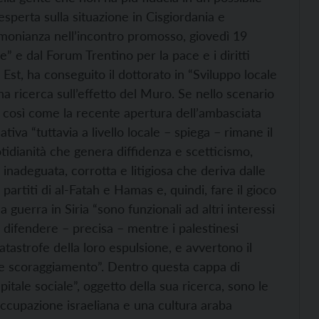
perta sulla situazione in Cisgiordania e
monianza nell’incontro promosso, giovedì 19
 e dal Forum Trentino per la pace e i diritti
t, ha conseguito il dottorato in “Sviluppo locale
na ricerca sull’effetto del Muro. Se nello scenario
i così come la recente apertura dell’ambasciata
iva “tuttavia a livello locale – spiega – rimane il
otidianità che genera diffidenza e scetticismo,
 inadeguata, corrotta e litigiosa che deriva dalle
 partiti di al-Fatah e Hamas e, quindi, fare il gioco
la guerra in Siria “sono funzionali ad altri interessi
e difendere – precisa – mentre i palestinesi
atastrofe della loro espulsione, e avvertono il
 e scoraggiamento”. Dentro questa cappa di
pitale sociale”, oggetto della sua ricerca, sono le
occupazione israeliana e una cultura araba