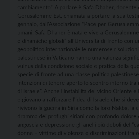
cambiamento”. A parlare è Safa Dhaher, docente es
Gerusalemme Est, chiamata a portare la sua testi
gennaio, dall’Associazione “Pace per Gerusalemme”
umani. Safa Dhaher è nata e vive a Gerusalemme Es
e dinamiche globali” all’Università di Trento con u
geopolitico internazionale le numerose risoluzion
palestinese in Vaticano hanno una valenza significat
vulnus della condizione sociale e pratica della qu
specie di fronte ad una classe politica palestinese
intenzioni di tenere aperto lo scontro interno tra i
di Israele”. Anche l’instabilità del vicino Oriente e 
e giovano a rafforzare l’idea di Israele che si dev
rivivono la guerra in Siria come la loro Nakba, la c
dramma dei profughi siriani con profondo dolore
angoscia e depressione gli anelli più deboli del “ca
donne – vittime di violenze e discriminazioni tra 