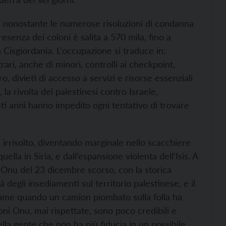
), nonostante le numerose risoluzioni di condanna
resenza dei coloni è salita a 570 mila, fino a
 Cisgiordania. L'occupazione si traduce in:
rari, anche di minori, controlli ai checkpoint,
, divieti di accesso a servizi e risorse essenziali
, la rivolta dei palestinesi contro Israele,
ti anni hanno impedito ogni tentativo di trovare
a irrisolto, diventando marginale nello scacchiere
lla in Siria, e dall’espansione violenta dell’Isis. A
ll’Onu del 23 dicembre scorso, con la storica
tà degli insediamenti sul territorio palestinese, e il
mme quando un camion piombato sulla folla ha
ioni Onu, mai rispettate, sono poco credibili e
lla gente che non ha più fiducia in un possibile