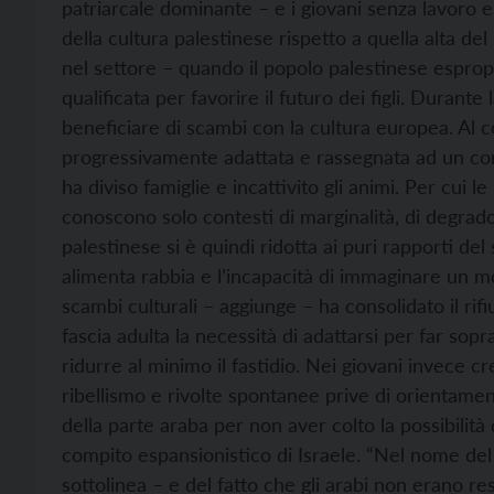
patriarcale dominante – e i giovani senza lavoro e 
della cultura palestinese rispetto a quella alta d
nel settore – quando il popolo palestinese esprop
qualificata per favorire il futuro dei figli. Durant
beneficiare di scambi con la cultura europea. Al c
progressivamente adattata e rassegnata ad un co
ha diviso famiglie e incattivito gli animi. Per cu
conoscono solo contesti di marginalità, di degrado,
palestinese si è quindi ridotta ai puri rapporti del
alimenta rabbia e l’incapacità di immaginare un mo
scambi culturali – aggiunge – ha consolidato il rifiu
fascia adulta la necessità di adattarsi per far sopr
ridurre al minimo il fastidio. Nei giovani invece c
ribellismo e rivolte spontanee prive di orientamen
della parte araba per non aver colto la possibilità 
compito espansionistico di Israele. “Nel nome del
sottolinea – e del fatto che gli arabi non erano re