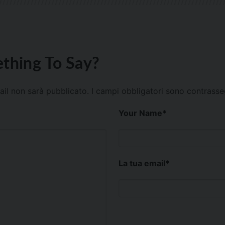
thing To Say?
mail non sarà pubblicato.
I campi obbligatori sono contrass
Your Name
*
La tua email
*