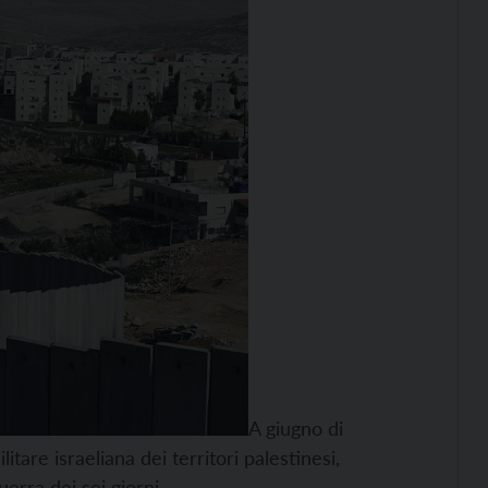
A giugno di
tare israeliana dei territori palestinesi,
erra dei sei giorni.