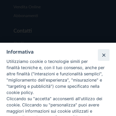
Vendita Online
Abbonamenti
Contatti
Chi Siamo
Informativa
Redazione
Scrivici
Utilizziamo cookie o tecnologie simili per
finalità tecniche e, con il tuo consenso, anche per
altre finalità ("interazioni e funzionalità semplici",
"miglioramento dell'esperienza", "misurazione" e
"targeting e pubblicità") come specificato nella
cookie policy.
Copyright © 2019 - Tutti i diritti riservati - Vit
Cliccando su "accetta" acconsenti all'utilizzo dei
Trentina Editrice
cookie. Cliccando su "personalizza" puoi avere
maggiori informazioni sui cookie utilizzati e
Privacy Policy