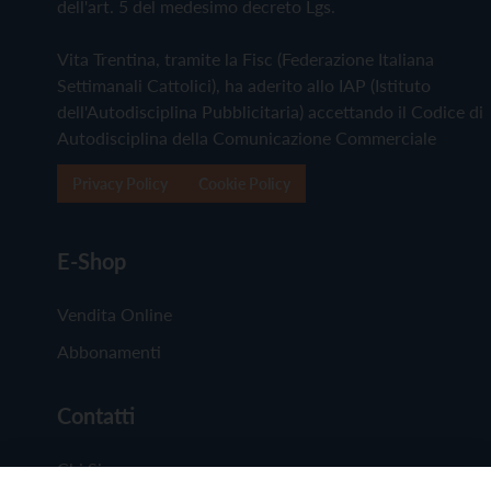
dell'art. 5 del medesimo decreto Lgs.
Vita Trentina, tramite la Fisc (Federazione Italiana
Settimanali Cattolici), ha aderito allo IAP (Istituto
dell'Autodisciplina Pubblicitaria) accettando il Codice di
Autodisciplina della Comunicazione Commerciale
Privacy Policy
Cookie Policy
E-Shop
Vendita Online
Abbonamenti
Contatti
Chi Siamo