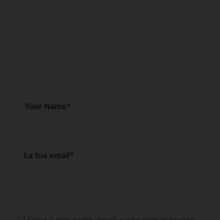
Your Name
*
La tua email
*
Salva il mio nome, email e sito web in questo