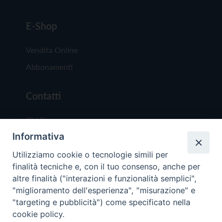
E-Shop
Vendita Online
Abbonamenti
Contatti
Chi Siamo
Informativa
Redazione
Scrivici
Utilizziamo cookie o tecnologie simili per
finalità tecniche e, con il tuo consenso, anche per
altre finalità ("interazioni e funzionalità semplici",
"miglioramento dell'esperienza", "misurazione" e
"targeting e pubblicità") come specificato nella
cookie policy.
Copyright © 2019 - Tutti i diritti riservati - Vit