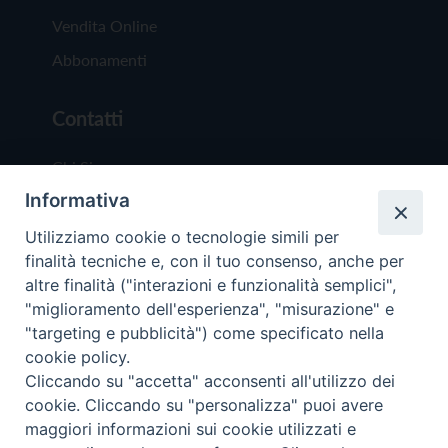
Vendita Online
Abbonamenti
Contatti
Chi Siamo
Informativa
Redazione
Scrivici
Utilizziamo cookie o tecnologie simili per
finalità tecniche e, con il tuo consenso, anche per
altre finalità ("interazioni e funzionalità semplici",
"miglioramento dell'esperienza", "misurazione" e
"targeting e pubblicità") come specificato nella
cookie policy.
Copyright © 2019 - Tutti i diritti riservati - Vit
Cliccando su "accetta" acconsenti all'utilizzo dei
Trentina Editrice
cookie. Cliccando su "personalizza" puoi avere
maggiori informazioni sui cookie utilizzati e
Privacy Policy