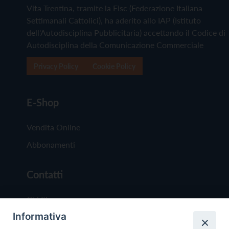
Vita Trentina, tramite la Fisc (Federazione Italiana
Settimanali Cattolici), ha aderito allo IAP (Istituto
dell'Autodisciplina Pubblicitaria) accettando il Codice di
Autodisciplina della Comunicazione Commerciale
Privacy Policy
Cookie Policy
E-Shop
Vendita Online
Abbonamenti
Contatti
Chi Siamo
Informativa
Redazione