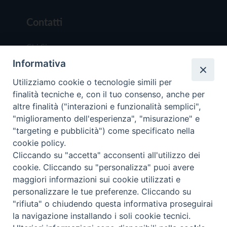
Contatti
Chi Siamo
Informativa
Redazione
Scrivici
Utilizziamo cookie o tecnologie simili per
finalità tecniche e, con il tuo consenso, anche per
altre finalità ("interazioni e funzionalità semplici",
"miglioramento dell'esperienza", "misurazione" e
"targeting e pubblicità") come specificato nella
cookie policy.
Copyright © 2019 - Tutti i diritti riservati - Vit
Cliccando su "accetta" acconsenti all'utilizzo dei
Trentina Editrice
cookie. Cliccando su "personalizza" puoi avere
maggiori informazioni sui cookie utilizzati e
Privacy Policy
personalizzare le tue preferenze. Cliccando su
Torna all'inizi
"rifiuta" o chiudendo questa informativa proseguirai
la navigazione installando i soli cookie tecnici.