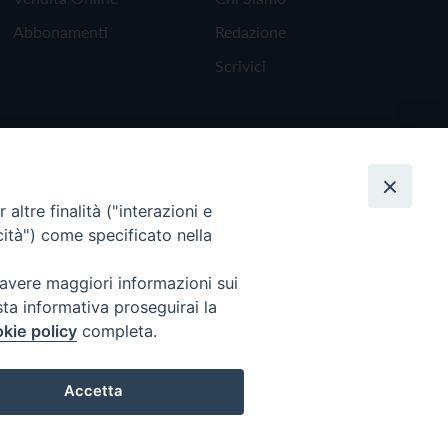
Abbonamenti
Redazione
Scrivici
altre finalità ("interazioni e
cità") come specificato nella
 avere maggiori informazioni sui
sta informativa proseguirai la
kie policy
completa.
Torna all'inizio
Accetta
Preferenze Cookie