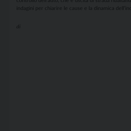
controllo dell’auto, che è uscita di strada ribalta
indagini per chiarire le cause e la dinamica dell’in
di