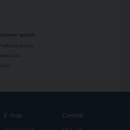
Iniziative speciali
Politica e società
Spettacoli
Sport
E-Shop
Contatti
Vendita Online
Chi Siamo