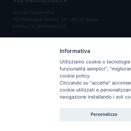
Società Cooperativa
Via Monsignor Endrici, 14 – 38122 Trento
P.IVA e C.F. 00199960220
Informativa
Utilizziamo cookie o tecnologie s
funzionalità semplici", "miglior
cookie policy.
Cliccando su "accetta" acconsent
Copyright © 2019 - Tutti i diritti riservati - Vita
cookie utilizzati e personalizza
navigazione installando i soli co
Privacy Policy
Personalizza