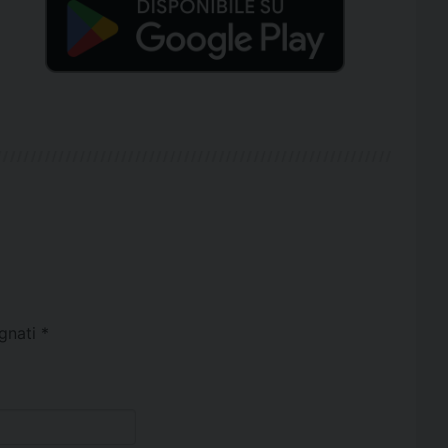
egnati
*