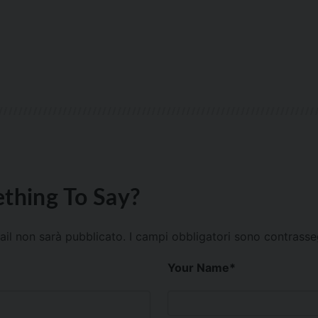
thing To Say?
mail non sarà pubblicato.
I campi obbligatori sono contrass
Your Name
*