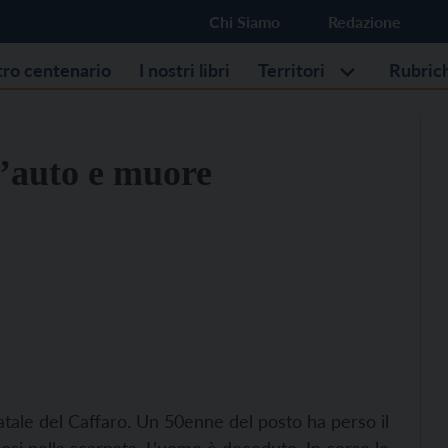
Chi Siamo
Redazione
stro centenario
I nostri libri
Territori
Rubric
 l’auto e muore
atale del Caffaro. Un 50enne del posto ha perso il