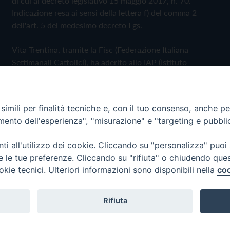
di cui al decreto legislativo 15 maggio 2017, n. 70.
Indicazione resa ai sensi della lettera f) del comma 2
dell'art. 5 del medesimo decreto Lgs.
Vita Trentina, tramite la Fisc (Federazione Italiana
Settimanali Cattolici), ha aderito allo IAP (Istituto
dell'Autodisciplina Pubblicitaria) accettando il Codice di
Autodisciplina della Comunicazione Commerciale
imili per finalità tecniche e, con il tuo consenso, anche per 
Privacy Policy
Cookie Policy
amento dell'esperienza", "misurazione" e "targeting e pubbli
i all'utilizzo dei cookie. Cliccando su "personalizza" puoi
 Trentina Editrice
re le tue preferenze. Cliccando su "rifiuta" o chiudendo que
okie tecnici. Ulteriori informazioni sono disponibili nella
coo
Rifiuta