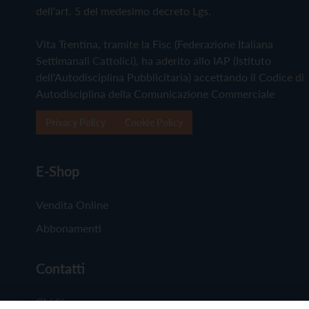
dell'art. 5 del medesimo decreto Lgs.
Vita Trentina, tramite la Fisc (Federazione Italiana
Settimanali Cattolici), ha aderito allo IAP (Istituto
dell'Autodisciplina Pubblicitaria) accettando il Codice di
Autodisciplina della Comunicazione Commerciale
Privacy Policy
Cookie Policy
E-Shop
Vendita Online
Abbonamenti
Contatti
Chi Siamo