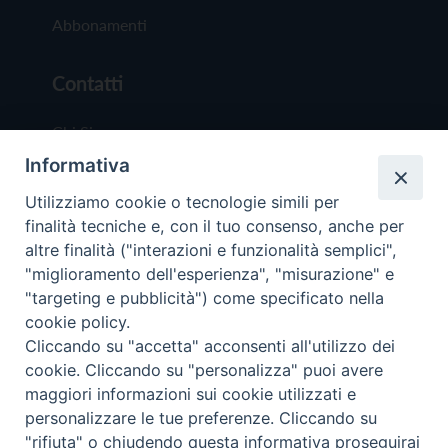
Abbonamenti
Contatti
Chi Siamo
Informativa
Redazione
Scrivici
Utilizziamo cookie o tecnologie simili per
finalità tecniche e, con il tuo consenso, anche per
altre finalità ("interazioni e funzionalità semplici",
"miglioramento dell'esperienza", "misurazione" e
"targeting e pubblicità") come specificato nella
cookie policy.
Copyright © 2019 - Tutti i diritti riservati - Vit
Cliccando su "accetta" acconsenti all'utilizzo dei
Trentina Editrice
cookie. Cliccando su "personalizza" puoi avere
maggiori informazioni sui cookie utilizzati e
Privacy Policy
personalizzare le tue preferenze. Cliccando su
Torna all'inizi
"rifiuta" o chiudendo questa informativa proseguirai