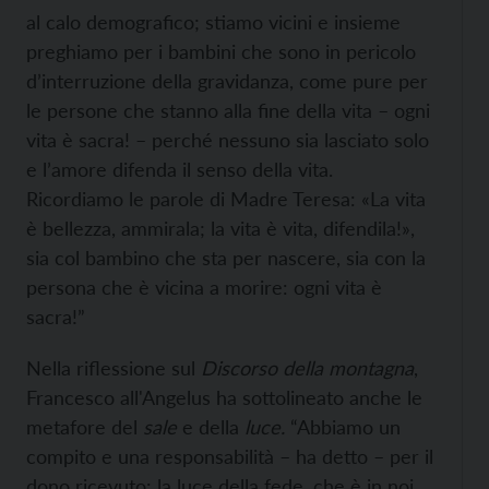
al calo demografico; stiamo vicini e insieme
preghiamo per i bambini che sono in pericolo
d’interruzione della gravidanza, come pure per
le persone che stanno alla fine della vita – ogni
vita è sacra! – perché nessuno sia lasciato solo
e l’amore difenda il senso della vita.
Ricordiamo le parole di Madre Teresa: «La vita
è bellezza, ammirala; la vita è vita, difendila!»,
sia col bambino che sta per nascere, sia con la
persona che è vicina a morire: ogni vita è
sacra!”
Nella riflessione sul
Discorso della montagna
,
Francesco all'Angelus ha sottolineato anche le
metafore del
sale
e della
luce.
“Abbiamo un
compito e una responsabilità – ha detto – per il
dono ricevuto: la luce della fede, che è in noi