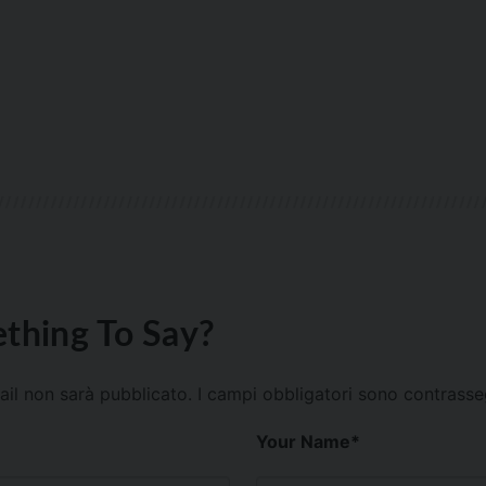
thing To Say?
mail non sarà pubblicato.
I campi obbligatori sono contrass
Your Name
*