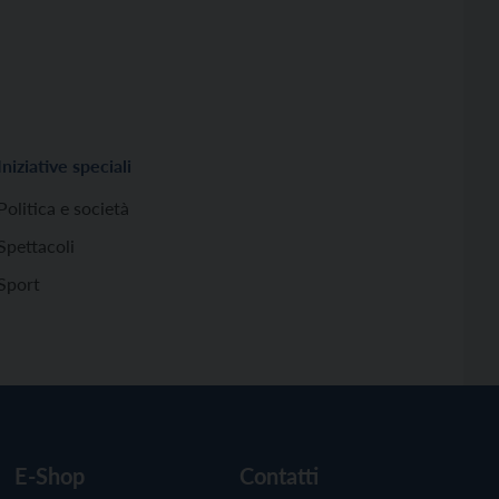
Iniziative speciali
Politica e società
Spettacoli
Sport
E-Shop
Contatti