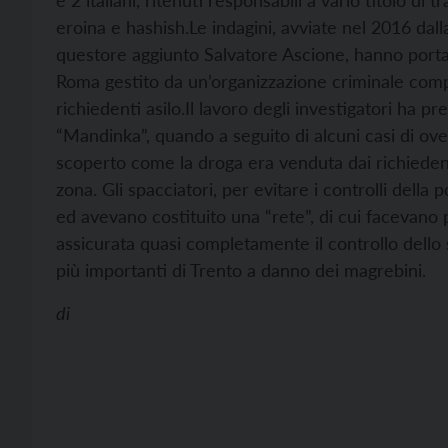
e 2 italiani, ritenuti responsabili a vario titolo di 
eroina e hashish.
Le indagini, avviate nel 2016 dal
questore aggiunto Salvatore Ascione, hanno portato
Roma gestito da un’organizzazione criminale compos
richiedenti asilo.
Il lavoro degli investigatori ha 
“Mandinka”, quando a seguito di alcuni casi di ove
scoperto come la droga era venduta dai richiedenti 
zona. Gli spacciatori, per evitare i controlli dell
ed avevano costituito una “rete”, di cui facevano p
assicurata quasi completamente il controllo dello
più importanti di Trento a danno dei magrebini.
di