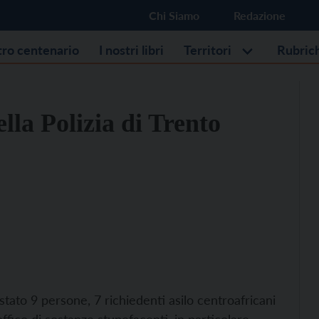
Chi Siamo
Redazione
stro centenario
I nostri libri
Territori
Rubric
la Polizia di Trento
stato 9 persone, 7 richiedenti asilo centroafricani