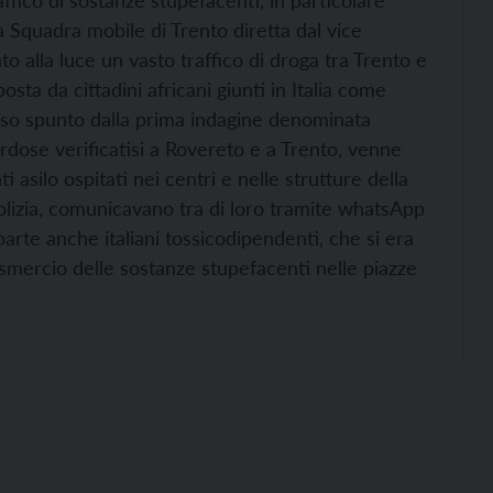
traffico di sostanze stupefacenti, in particolare
la Squadra mobile di Trento diretta dal vice
 alla luce un vasto traffico di droga tra Trento e
ta da cittadini africani giunti in Italia come
preso spunto dalla prima indagine denominata
rdose verificatisi a Rovereto e a Trento, venne
asilo ospitati nei centri e nelle strutture della
a polizia, comunicavano tra di loro tramite whatsApp
arte anche italiani tossicodipendenti, che si era
 smercio delle sostanze stupefacenti nelle piazze