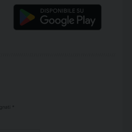
egnati
*