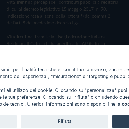
Vita Trentina percepisce i contributi pubblici all'editoria
di cui al decreto legislativo 15 maggio 2017, n. 70.
Indicazione resa ai sensi della lettera f) del comma 2
dell'art. 5 del medesimo decreto Lgs.
Vita Trentina, tramite la Fisc (Federazione Italiana
Settimanali Cattolici), ha aderito allo IAP (Istituto
dell'Autodisciplina Pubblicitaria) accettando il Codice di
Autodisciplina della Comunicazione Commerciale
imili per finalità tecniche e, con il tuo consenso, anche per 
Privacy Policy
Cookie Policy
amento dell'esperienza", "misurazione" e "targeting e pubbli
i all'utilizzo dei cookie. Cliccando su "personalizza" puoi
 Trentina Editrice
re le tue preferenze. Cliccando su "rifiuta" o chiudendo que
okie tecnici. Ulteriori informazioni sono disponibili nella
coo
Rifiuta