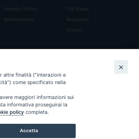
Vendita Online
Chi Siamo
Abbonamenti
Redazione
Scrivici
altre finalità ("interazioni e
cità") come specificato nella
 avere maggiori informazioni sui
sta informativa proseguirai la
kie policy
completa.
Torna all'inizio
Accetta