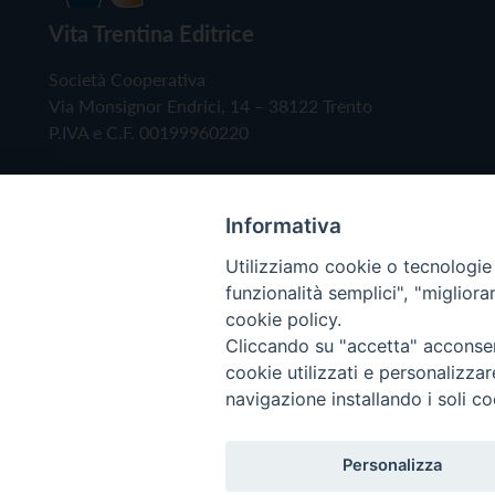
Vita Trentina Editrice
Società Cooperativa
Via Monsignor Endrici, 14 – 38122 Trento
P.IVA e C.F. 00199960220
Informativa
Utilizziamo cookie o tecnologie s
funzionalità semplici", "miglior
cookie policy.
Cliccando su "accetta" acconsent
Copyright © 2019 - Tutti i diritti riservati - Vita
cookie utilizzati e personalizza
navigazione installando i soli co
Privacy Policy
Personalizza