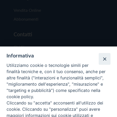
Vendita Online
Abbonamenti
Contatti
Chi Siamo
Informativa
Redazione
Scrivici
Utilizziamo cookie o tecnologie simili per
finalità tecniche e, con il tuo consenso, anche per
altre finalità ("interazioni e funzionalità semplici",
"miglioramento dell'esperienza", "misurazione" e
"targeting e pubblicità") come specificato nella
cookie policy.
Copyright © 2019 - Tutti i diritti riservati - Vit
Cliccando su "accetta" acconsenti all'utilizzo dei
Trentina Editrice
cookie. Cliccando su "personalizza" puoi avere
maggiori informazioni sui cookie utilizzati e