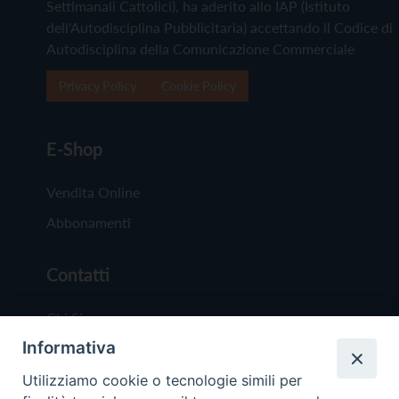
Settimanali Cattolici), ha aderito allo IAP (Istituto
dell'Autodisciplina Pubblicitaria) accettando il Codice di
Autodisciplina della Comunicazione Commerciale
Privacy Policy
Cookie Policy
E-Shop
Vendita Online
Abbonamenti
Contatti
Chi Siamo
Informativa
Redazione
Scrivici
Utilizziamo cookie o tecnologie simili per