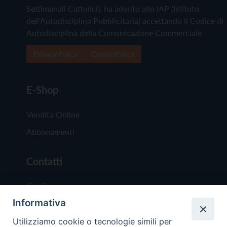
Settimanali Cattolici), ha aderito allo IAP (Istituto
dell'Autodisciplina Pubblicitaria) accettando il Codice di
Autodisciplina della Comunicazione Commerciale
Privacy Policy
Cookie Policy
E-Shop
Vendita Online
Abbonamenti
Contatti
Chi Siamo
Informativa
Redazione
Scrivici
Utilizziamo cookie o tecnologie simili per