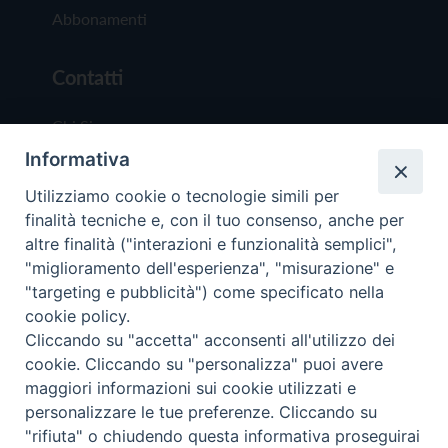
Abbonamenti
Contatti
Chi Siamo
Informativa
Redazione
Scrivici
Utilizziamo cookie o tecnologie simili per
finalità tecniche e, con il tuo consenso, anche per
altre finalità ("interazioni e funzionalità semplici",
"miglioramento dell'esperienza", "misurazione" e
"targeting e pubblicità") come specificato nella
cookie policy.
Copyright © 2019 - Tutti i diritti riservati - Vit
Cliccando su "accetta" acconsenti all'utilizzo dei
Trentina Editrice
cookie. Cliccando su "personalizza" puoi avere
maggiori informazioni sui cookie utilizzati e
Privacy Policy
personalizzare le tue preferenze. Cliccando su
Torna all'inizi
"rifiuta" o chiudendo questa informativa proseguirai