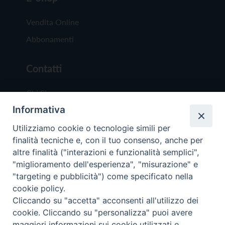
Vendita Online
Abbonamenti
Contatti
Chi Siamo
Informativa
Redazione
Scrivici
Utilizziamo cookie o tecnologie simili per
finalità tecniche e, con il tuo consenso, anche per
altre finalità ("interazioni e funzionalità semplici",
"miglioramento dell'esperienza", "misurazione" e
"targeting e pubblicità") come specificato nella
cookie policy.
Copyright © 2019 - Tutti i diritti riservati - Vit
Cliccando su "accetta" acconsenti all'utilizzo dei
Trentina Editrice
cookie. Cliccando su "personalizza" puoi avere
maggiori informazioni sui cookie utilizzati e