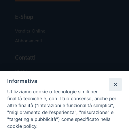
E-Shop
Vendita Online
Abbonamenti
Contatti
Chi Siamo
Informativa
Redazione
Scrivici
Utilizziamo cookie o tecnologie simili per
finalità tecniche e, con il tuo consenso, anche per
altre finalità ("interazioni e funzionalità semplici",
"miglioramento dell'esperienza", "misurazione" e
"targeting e pubblicità") come specificato nella
cookie policy.
Copyright © 2019 - Tutti i diritti riservati - Vit