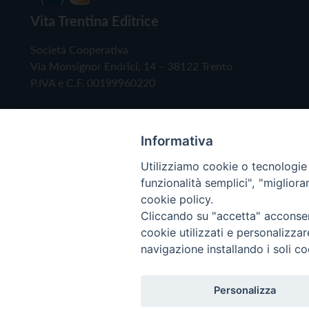
Vita Trentina Editrice
Società Cooperativa
Via Monsignor Endrici, 14 – 38122 Trento
P.IVA e C.F. 00199960220
Informativa
Utilizziamo cookie o tecnologie s
funzionalità semplici", "miglior
cookie policy.
Cliccando su "accetta" acconsent
Copyright © 2019 - Tutti i diritti riservati - Vita
cookie utilizzati e personalizza
navigazione installando i soli co
Privacy Policy
Personalizza