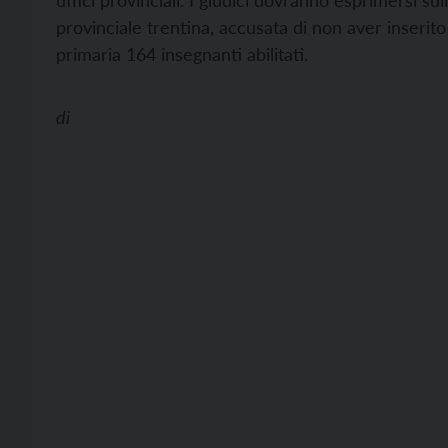
uffici provinciali. I giudici dovranno esprimersi s
provinciale trentina, accusata di non aver inserito
primaria 164 insegnanti abilitati.
di