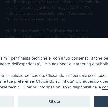
Vita Trentina percepisce i contributi pubblici all'editoria
di cui al decreto legislativo 15 maggio 2017, n. 70.
Indicazione resa ai sensi della lettera f) del comma 2
dell'art. 5 del medesimo decreto Lgs.
Vita Trentina, tramite la Fisc (Federazione Italiana
Settimanali Cattolici), ha aderito allo IAP (Istituto
dell'Autodisciplina Pubblicitaria) accettando il Codice di
Autodisciplina della Comunicazione Commerciale
imili per finalità tecniche e, con il tuo consenso, anche per 
Privacy Policy
Cookie Policy
amento dell'esperienza", "misurazione" e "targeting e pubbli
i all'utilizzo dei cookie. Cliccando su "personalizza" puoi
 Trentina Editrice
re le tue preferenze. Cliccando su "rifiuta" o chiudendo que
okie tecnici. Ulteriori informazioni sono disponibili nella
coo
Rifiuta