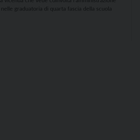
ulla vicenda che vede coinvolta l’amministrazione
 nelle graduatoria di quarta fascia della scuola