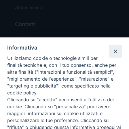
Abbonamenti
Contatti
Chi Siamo
Informativa
Redazione
Scrivici
Utilizziamo cookie o tecnologie simili per
finalità tecniche e, con il tuo consenso, anche per
altre finalità ("interazioni e funzionalità semplici",
"miglioramento dell'esperienza", "misurazione" e
"targeting e pubblicità") come specificato nella
cookie policy.
Copyright © 2019 - Tutti i diritti riservati - Vit
Cliccando su "accetta" acconsenti all'utilizzo dei
Trentina Editrice
cookie. Cliccando su "personalizza" puoi avere
maggiori informazioni sui cookie utilizzati e
Privacy Policy
personalizzare le tue preferenze. Cliccando su
Torna all'inizi
"rifiuta" o chiudendo questa informativa proseguirai