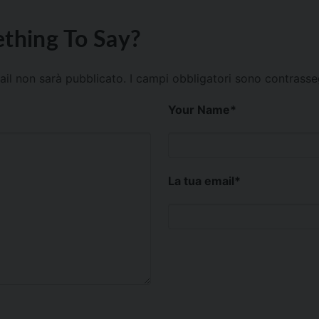
thing To Say?
mail non sarà pubblicato.
I campi obbligatori sono contrass
Your Name
*
La tua email
*