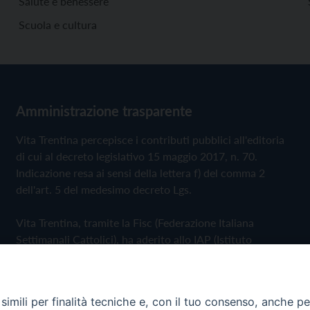
Salute e benessere
Scuola e cultura
Amministrazione trasparente
Vita Trentina percepisce i contributi pubblici all'editoria
di cui al decreto legislativo 15 maggio 2017, n. 70.
Indicazione resa ai sensi della lettera f) del comma 2
dell'art. 5 del medesimo decreto Lgs.
Vita Trentina, tramite la Fisc (Federazione Italiana
Settimanali Cattolici), ha aderito allo IAP (Istituto
dell'Autodisciplina Pubblicitaria) accettando il Codice di
Autodisciplina della Comunicazione Commerciale
imili per finalità tecniche e, con il tuo consenso, anche per 
Privacy Policy
Cookie Policy