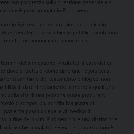
ere con pacatezza sulla questione generale e su
iscussione è programmata in Parlamento.
are in Svizzera per essere aiutato al suicidio
a di
escamotage
, aveva chiesto pubblicamente una
guiti, mentre ne annunciano la morte, chiedono
termini della questione. Anzitutto, il caso del dj
to dove si tratta di come dare una regola certa
tamenti sanitari e del testamento biologico, non
possibilità di dare direttamente la morte a qualcuno.
ne della vita di una persona senza procurare
. Perciò è sempre più sentita l’esigenza di
 il paziente possa chiedere al medico di
a la fine della vita. Può sembrare una distinzione
asciare che la malattia segua il suo corso, non è