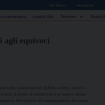
Chi Siamo
Redazione
stro centenario
I nostri libri
Territori
Rubric
i agli equivoci
o nelle condizioni del dj Fabo a letto, cieco e
 forti, il senso di solidarietà e la nostra stessa
grancassa del sistema di comunicazione di massa.