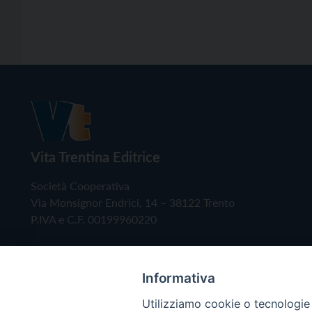
Vita Trentina Editrice
Società Cooperativa
Via Monsignor Endrici, 14 – 38122 Trento
P.IVA e C.F. 00199960220
Informativa
Utilizziamo cookie o tecnologie s