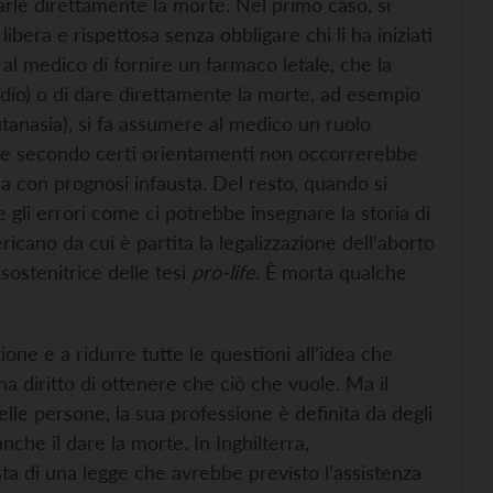
darle direttamente la morte.
Nel primo caso, si
bera e rispettosa senza obbligare chi li ha iniziati
al medico di fornire un farmaco letale, che la
dio) o di dare direttamente la morte, ad esempio
tanasia), si fa assumere al medico un ruolo
 che secondo certi orientamenti non occorrerebbe
 con prognosi infausta. Del resto, quando si
 gli errori come ci potrebbe insegnare la storia di
ano da cui è partita la legalizzazione dell’aborto
sostenitrice delle tesi
pro-life.
È morta qualche
zione e a ridurre tutte le questioni all’idea che
a diritto di ottenere che ciò che vuole. Ma il
le persone, la sua professione è definita da degli
nche il dare la morte. In Inghilterra,
a di una legge che avrebbe previsto l’assistenza