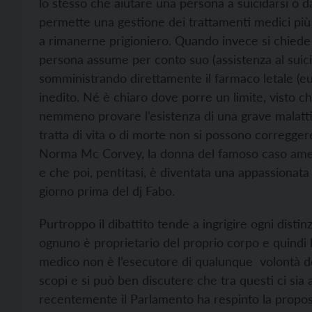
lo stesso che aiutare una persona a suicidarsi o 
permette una gestione dei trattamenti medici più li
a rimanerne prigioniero. Quando invece si chiede 
persona assume per conto suo (assistenza al suici
somministrando direttamente il farmaco letale (eu
inedito. Né è chiaro dove porre un
limite, visto
nemmeno provare l’esistenza di una grave malattia
tratta di vita o di morte non si possono correggere
Norma Mc Corvey, la donna del famoso caso americ
e che poi, pentitasi, è diventata una appassionata 
giorno prima del dj Fabo.
Purtroppo il dibattito tende a ingrigire ogni distin
ognuno è proprietario del proprio corpo e quindi h
medico non è l’esecutore di qualunque volontà del
scopi e si può ben discutere che tra questi ci sia a
recentemente il Parlamento ha respinto la propost