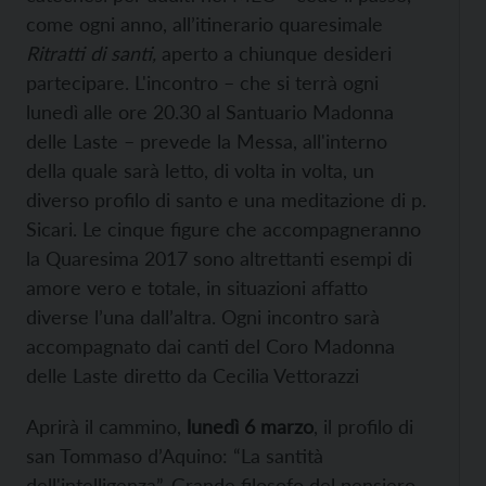
come ogni anno, all’itinerario quaresimale
Ritratti di santi,
aperto a chiunque desideri
partecipare. L'incontro – che si terrà ogni
lunedì alle ore 20.30 al Santuario Madonna
delle Laste – prevede la Messa, all'interno
della quale sarà letto, di volta in volta, un
diverso profilo di santo e una meditazione di p.
Sicari. Le cinque figure che accompagneranno
la Quaresima 2017 sono altrettanti esempi di
amore vero e totale, in situazioni affatto
diverse l’una dall’altra. Ogni incontro sarà
accompagnato dai canti del Coro Madonna
delle Laste diretto da Cecilia Vettorazzi
Aprirà il cammino,
lunedì 6 marzo
, il profilo di
san Tommaso d’Aquino: “La santità
dell'intelligenza”. Grande filosofo del pensiero