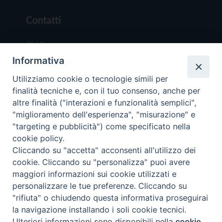
Contatti
Chi Siamo
Informativa
Redazione
Scrivici
Utilizziamo cookie o tecnologie simili per
finalità tecniche e, con il tuo consenso, anche per
altre finalità ("interazioni e funzionalità semplici",
"miglioramento dell'esperienza", "misurazione" e
"targeting e pubblicità") come specificato nella
cookie policy.
Copyright © 2019 - Tutti i diritti riservati - Vit
Cliccando su "accetta" acconsenti all'utilizzo dei
Trentina Editrice
cookie. Cliccando su "personalizza" puoi avere
maggiori informazioni sui cookie utilizzati e
Privacy Policy
personalizzare le tue preferenze. Cliccando su
Torna all'inizi
"rifiuta" o chiudendo questa informativa proseguirai
la navigazione installando i soli cookie tecnici.
Ulteriori informazioni sono disponibili nella
cookie