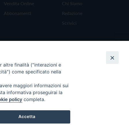
Vendita Online
Chi Siamo
Abbonamenti
Redazione
Scrivici
altre finalità ("interazioni e
cità") come specificato nella
 avere maggiori informazioni sui
sta informativa proseguirai la
kie policy
completa.
Torna all'inizio
Accetta