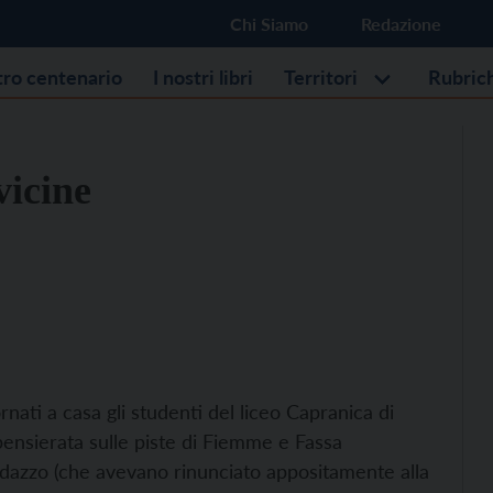
Chi Siamo
Redazione
stro centenario
I nostri libri
Territori
Rubric
vicine
ati a casa gli studenti del liceo Capranica di
pensierata sulle piste di Fiemme e Fassa
edazzo (che avevano rinunciato appositamente alla