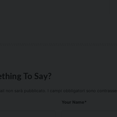
thing To Say?
mail non sarà pubblicato.
I campi obbligatori sono contrass
Your Name
*