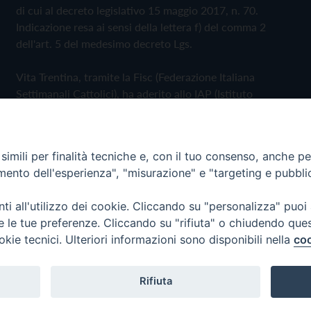
di cui al decreto legislativo 15 maggio 2017, n. 70.
Indicazione resa ai sensi della lettera f) del comma 2
dell'art. 5 del medesimo decreto Lgs.
Vita Trentina, tramite la Fisc (Federazione Italiana
Settimanali Cattolici), ha aderito allo IAP (Istituto
dell'Autodisciplina Pubblicitaria) accettando il Codice di
Autodisciplina della Comunicazione Commerciale
imili per finalità tecniche e, con il tuo consenso, anche per 
Privacy Policy
Cookie Policy
amento dell'esperienza", "misurazione" e "targeting e pubbli
i all'utilizzo dei cookie. Cliccando su "personalizza" puoi
 Trentina Editrice
re le tue preferenze. Cliccando su "rifiuta" o chiudendo que
okie tecnici. Ulteriori informazioni sono disponibili nella
coo
Rifiuta