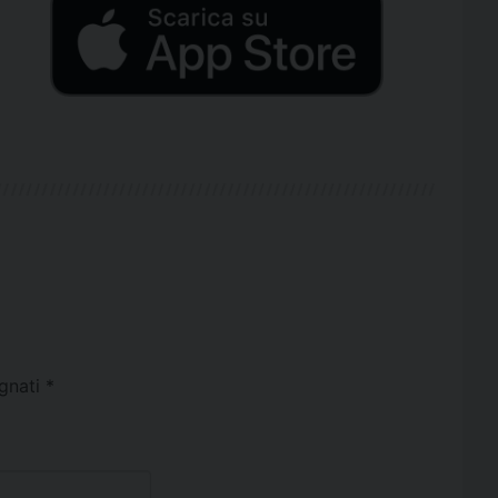
egnati
*