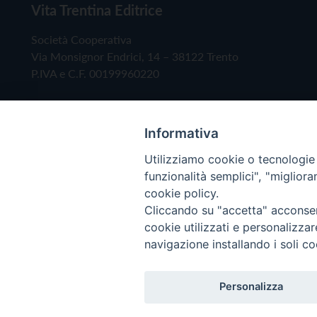
Vita Trentina Editrice
Società Cooperativa
Via Monsignor Endrici, 14 – 38122 Trento
P.IVA e C.F. 00199960220
Informativa
Utilizziamo cookie o tecnologie s
funzionalità semplici", "miglior
cookie policy.
Cliccando su "accetta" acconsent
Copyright © 2019 - Tutti i diritti riservati - Vita
cookie utilizzati e personalizza
navigazione installando i soli co
Privacy Policy
Personalizza