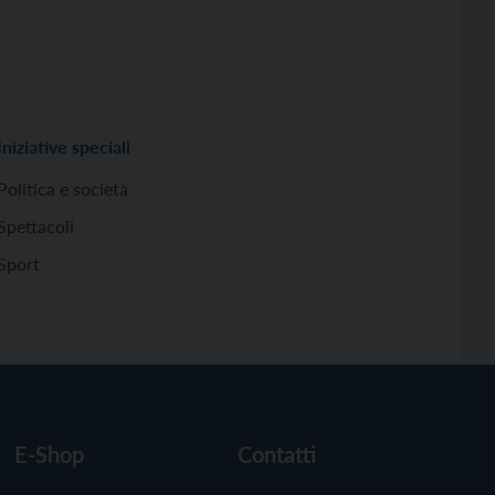
Iniziative speciali
Politica e società
Spettacoli
Sport
E-Shop
Contatti