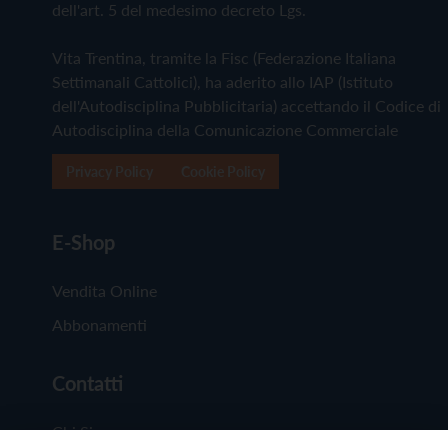
dell'art. 5 del medesimo decreto Lgs.
Vita Trentina, tramite la Fisc (Federazione Italiana
Settimanali Cattolici), ha aderito allo IAP (Istituto
dell'Autodisciplina Pubblicitaria) accettando il Codice di
Autodisciplina della Comunicazione Commerciale
Privacy Policy
Cookie Policy
E-Shop
Vendita Online
Abbonamenti
Contatti
Chi Siamo