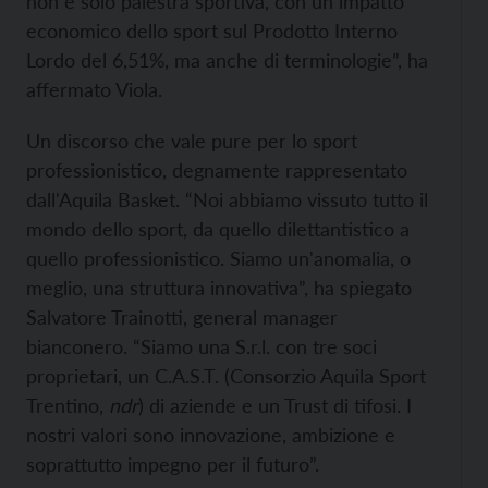
non è solo palestra sportiva, con un impatto
economico dello sport sul Prodotto Interno
Lordo del 6,51%, ma anche di terminologie”, ha
affermato Viola.
Un discorso che vale pure per lo sport
professionistico, degnamente rappresentato
dall'Aquila Basket. “Noi abbiamo vissuto tutto il
mondo dello sport, da quello dilettantistico a
quello professionistico. Siamo un'anomalia, o
meglio, una struttura innovativa”, ha spiegato
Salvatore Trainotti, general manager
bianconero. “Siamo una S.r.l. con tre soci
proprietari, un C.A.S.T. (Consorzio Aquila Sport
Trentino,
ndr
) di aziende e un Trust di tifosi. I
nostri valori sono innovazione, ambizione e
soprattutto impegno per il futuro”.