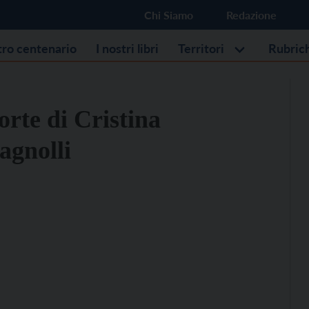
Chi Siamo
Redazione
stro centenario
I nostri libri
Territori
Rubric
orte di Cristina
agnolli