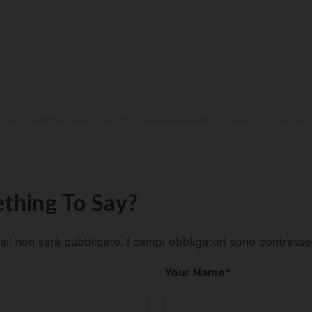
thing To Say?
mail non sarà pubblicato.
I campi obbligatori sono contrass
Your Name
*