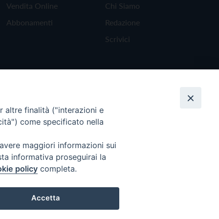
Vendita Online
Chi Siamo
Abbonamenti
Redazione
Scrivici
altre finalità ("interazioni e
cità") come specificato nella
 avere maggiori informazioni sui
sta informativa proseguirai la
kie policy
completa.
Torna all'inizio
Accetta