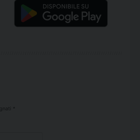
egnati
*