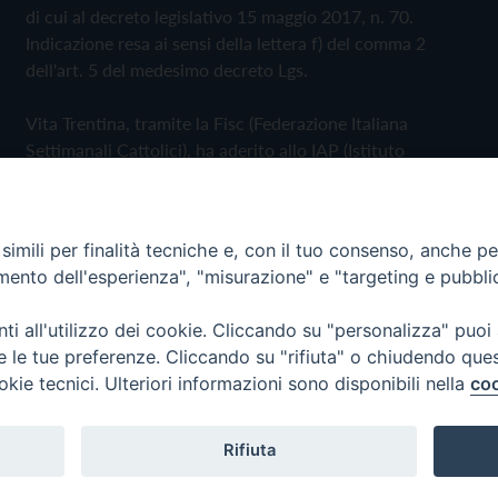
di cui al decreto legislativo 15 maggio 2017, n. 70.
Indicazione resa ai sensi della lettera f) del comma 2
dell'art. 5 del medesimo decreto Lgs.
Vita Trentina, tramite la Fisc (Federazione Italiana
Settimanali Cattolici), ha aderito allo IAP (Istituto
dell'Autodisciplina Pubblicitaria) accettando il Codice di
Autodisciplina della Comunicazione Commerciale
imili per finalità tecniche e, con il tuo consenso, anche per 
Privacy Policy
Cookie Policy
amento dell'esperienza", "misurazione" e "targeting e pubbli
i all'utilizzo dei cookie. Cliccando su "personalizza" puoi
 Trentina Editrice
re le tue preferenze. Cliccando su "rifiuta" o chiudendo que
okie tecnici. Ulteriori informazioni sono disponibili nella
coo
Rifiuta