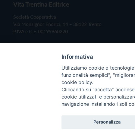
Vita Trentina Editrice
Società Cooperativa
Via Monsignor Endrici, 14 – 38122 Trento
P.IVA e C.F. 00199960220
Informativa
Utilizziamo cookie o tecnologie s
funzionalità semplici", "miglior
cookie policy.
Cliccando su "accetta" acconsent
Copyright © 2019 - Tutti i diritti riservati - Vita
cookie utilizzati e personalizza
navigazione installando i soli co
Privacy Policy
Personalizza