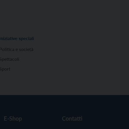
Iniziative speciali
Politica e società
Spettacoli
Sport
E-Shop
Contatti